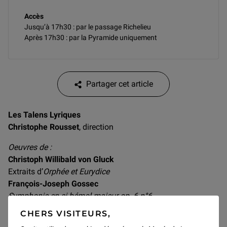
Accès
Jusqu’à 17h30 : par le passage Richelieu
Après 17h30 : par la Pyramide uniquement
Partager cet article
Les Talens Lyriques
Christophe Rousset
, direction
Oeuvres de :
Christoph Willibald von Gluck
Extraits d’
Orphée et Eurydice
François-Joseph Gossec
Symphonie en si bémol majeur op. 6 n°6
François Devienne
CHERS VISITEURS,
Symphonie concertante en fa majeur pour flûte, hautbois,