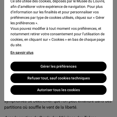
Ce site utilise des cookies, déposés par le Musée du Louvre,
cor et basson
afin d’améliorer votre expérience de navigation. Pour plus
Étienne Nicolas Méhul
d’information sur les finalités et pour personnaliser vos
Symphonie n°2 en ré majeur
préférences par type de cookies utilisés, cliquez sur « Gérer
les préférences ».
À la tête de ses
Talens Lyriques
,
Christophe Rousset
a su
Vous pouvez modifier à tout moment vos préférences, et
nous faire découvrir au fil des années quelques-unes de
notamment retirer votre consentement pour l’utilisation de
cookies, en cliquant sur « Cookies » en bas de chaque page
plus belles perles de l’opéra du Siècle des Lumières.
du site.
Pour ce programme instrumental original, il nous propose
En savoir plus
un panorama de la symphonie en France à la fin du 18e
siècle.
Gérer les préférences
Si l’influence de Haydn y est manifeste, certains musiciens
explorent d’autres voies, notamment dans le genre
Refuser tout, sauf cookies techniques
typiquement parisien de la symphonie concertante illustrée
ici par une page de François Devienne, tandis que chez
Autoriser tous les cookies
Étienne Nicolas Méhul, ce sont déjà les grandes
symphonies de Beethoven que l’on peut entendre dans des
partitions où souffle le vent de la liberté.