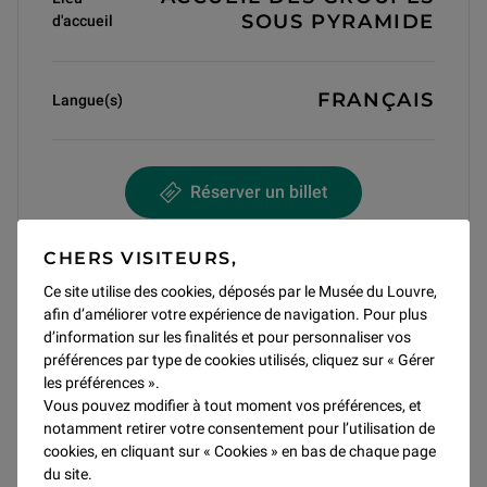
SOUS PYRAMIDE
d'accueil
FRANÇAIS
Langue(s)
Réserver un billet
CHERS VISITEURS,
Ce site utilise des cookies, déposés par le Musée du Louvre,
afin d’améliorer votre expérience de navigation. Pour plus
CONDITIONS DE RÉSERVATION
d’information sur les finalités et pour personnaliser vos
préférences par type de cookies utilisés, cliquez sur « Gérer
les préférences ».
Visite – Tarif plein : 12 €
Vous pouvez modifier à tout moment vos préférences, et
(à compléter par un billet d'entrée)
notamment retirer votre consentement pour l’utilisation de
Billet d'entrée au musée 22€ ou 32€.
Consultez la liste
cookies, en cliquant sur « Cookies » en bas de chaque page
des gratuités
.
du site.