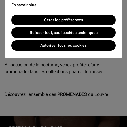
Visite – Tarif réduit : 9 €
En savoir plus
(à compléter par un billet d'entrée)
Billet d'entrée au musée 22€ ou 32€.
Consultez la liste
Gérer les préférences
des gratuités
.
Refuser tout, sauf cookies techniques
Autoriser tous les cookies
Partager cet article
A l'occasion de la nocturne, venez profiter d’une
promenade dans les collections phares du musée.
Découvrez l'ensemble des
PROMENADES
du Louvre