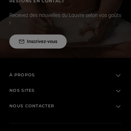
RESTONS EN CONTACT
Recevez des nouvelles du Louvre selon vos goûts
!
Inscrivez-vous
À PROPOS
NOS SITES
L'établissement public
Le Louvre en France et dans le monde
NOUS CONTACTER
Billetterie
Règlement de visite
Boutique en ligne
Prêts et dépôts
FAQ
Collections
Commande publique et occupation domaniale