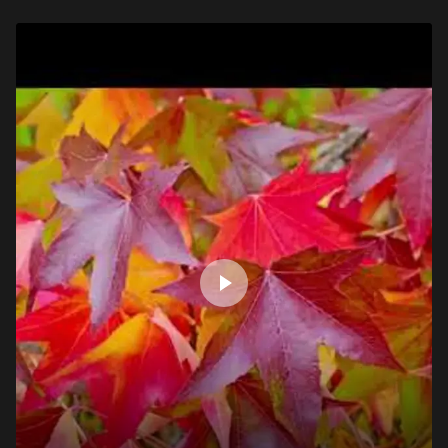
Le Collège de France est une institution de recherche fondamentale
dans tous les domaines de la connaissance et un lieu de diffusion
du « savoir en train de se faire » ouvert à tous.
Les cours, séminaires, colloques sont enregistrés puis mis à
disposition du public sur le site internet du Collège de France.
Découvrez toutes les ressources du Collège de France :
https://www.college-de-france.fr