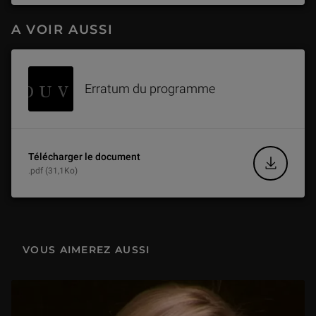
A VOIR AUSSI
(6/12) La statuaire dans les états néo-hittites et araméens
40 min
Erratum du programme
(7/12) Stèles et autres monuments dans les inscriptions louvites
29 min
Télécharger le document
(8/12) Les sculptures néo-hittites et autres découvertes récentes à Tell Tayinat
.pdf (31,1Ko)
33 min
(9/12)Les monuments de Zincirli, ancien Sam'al : un pont entre le monde des hommes et le monde des dieux
31 min
VOUS AIMEREZ AUSSI
(10/12) Le répertoire figuratif de la citadelle de l’Âge du Fer à Arslantepe : recherches et résultat récents
30 min