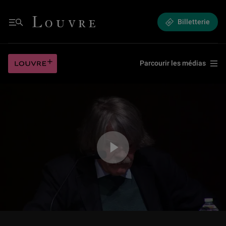
(5/12) Le temple du dieu de l’orage d’Alep
Louvre - Retour à l'accueil
Billetterie
Menu
(5/12) Le temple du dieu de l’orage d’Alep
Louvre plus
Parcourir les médias
Jouer la vidéo (5/12) Le temple du dieu de l’orage d’Alep