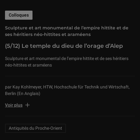
Colloques
Sculpture et art monumental de l’empire hittite et de
ses héritiers néo-hittites et araméens
(5/12) Le temple du dieu de l’orage d’Alep
Sculpture et art monumental de l’empire hittite et de ses héritiers
néo-hittites et araméens
par Kay Kohlmeyer, HTW, Hochschule für Technik und Wirtschaft,
Berlin (En Anglais)
Auditorium du Louvre, 17 mai 2019
Voir plus
Related Keywords
Antiquités du Proche-Orient