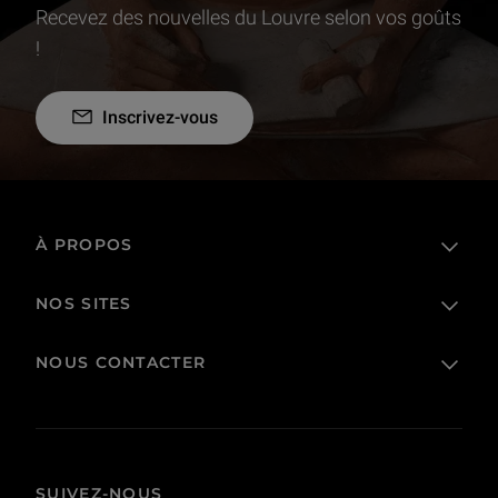
Recevez des nouvelles du Louvre selon vos goûts
!
Inscrivez-vous
À PROPOS
NOS SITES
L'établissement public
Le Louvre en France et dans le monde
NOUS CONTACTER
Billetterie
Règlement de visite
Boutique en ligne
Prêts et dépôts
FAQ
Collections
Commande publique et occupation domaniale
Contacts
Corpus
Actes administratifs
SUIVEZ-NOUS
Donnez-nous votre avis !