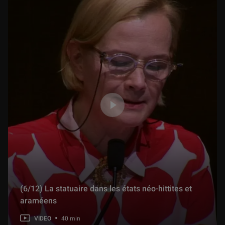
(11/12) L'influence de l'art syro-hittite sur le roi assyrien Tiglath-phalazar Ier (1115-1076)
30 min
(12/12) Débat - La sculpture monumentale est la forme d’art la plus emblématique des royaumes néo-hittite et araméens.
14 min
(6/12) La statuaire dans les états néo-hittites et
araméens
VIDEO
40 min