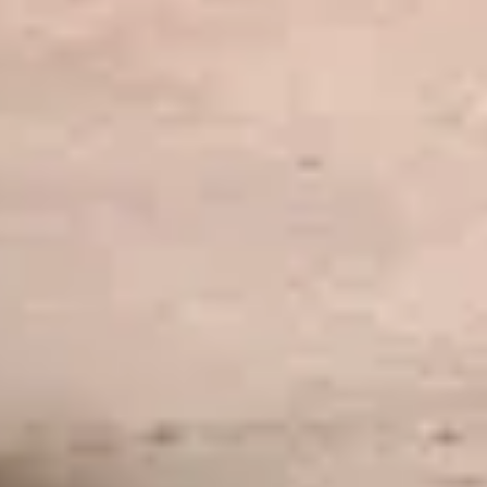
(2/9) 140 ans d’acquisitions au département des
Antiquités orientales
VIDEO
36 min
(6/9) Assyriologues et fouilles en Mésopotamie (1881-
1933)
VIDEO
33 min
(3/5) La création des départements d'antiquités
orientales dans les grands musées européens
VIDEO
23 min
Restons en contact
Recevez des nouvelles du Louvre selon vos goûts !
Inscrivez-vous