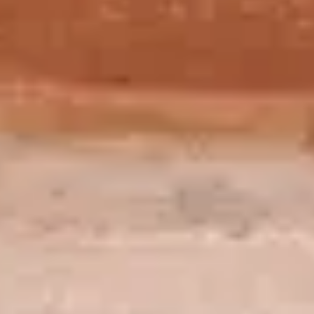
(7/8) Le marronnier du 20-Mars aux Tuileries
21 min
CONSULTEZ LE PROGRAMME
DÉTAILLÉ
Arbres
Journée d'étude "Histoire et culture des jardins" du 26 mai 2021
Télécharger le document
.pdf (2,8Mo)
Vous aimerez aussi
(7/13) Témoignage
VIDEO
13 min