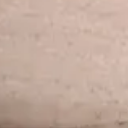
Jouer la vidéo Campus Louvre - Carte blanche aux étudiants !