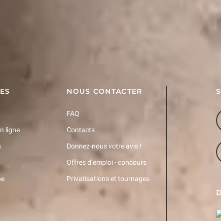
s !
TES
NOUS CONTACTER
FAQ
n ligne
Contacts
s
Donnez-nous votre avis !
Offres d’emploi - concours
ne
Privatisations et tournages