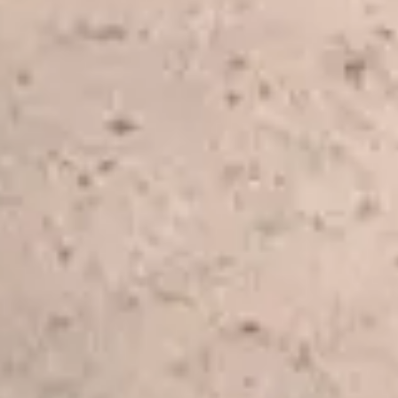
tagent avec vous leur regard original sur le Louvre lors d’une