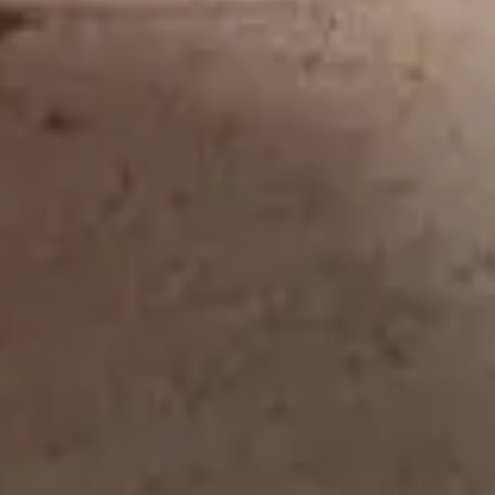
Campus Louvre - Carte blanche aux étudiants !
Futurs musiciens, historiens de l'art, chanteurs, bijoutiers .
nocturne inédite ce vendredi 26 avril. Au fil de votre visite, 
Consultez le programme complet sur le page
Campus Louv
Réduire
Voir plus