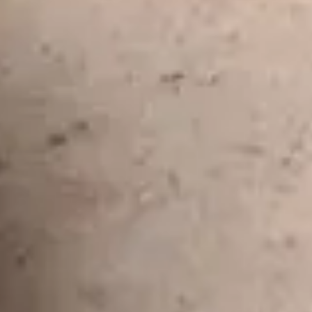
.. Médiateurs le temps d'une soirée, les étudiants de disciplines variées par
venez à leur rencontre et laissez-vous surprendre !
re