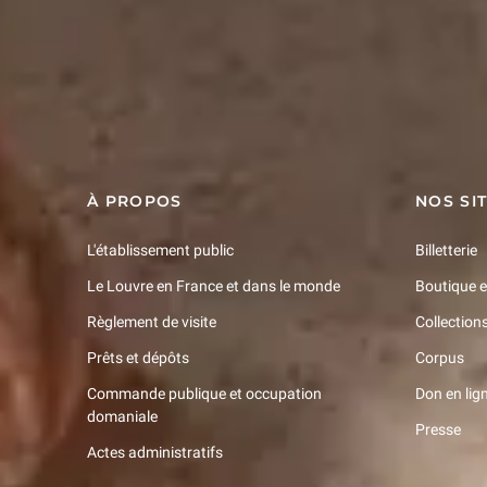
Restons en contact
Recevez des nouvelles du Louvre selon vos goût
Inscrivez-vous
À PROPOS
NOS SI
L'établissement public
Billetterie
Le Louvre en France et dans le monde
Boutique e
Règlement de visite
Collection
Prêts et dépôts
Corpus
Commande publique et occupation
Don en lig
domaniale
Presse
Actes administratifs