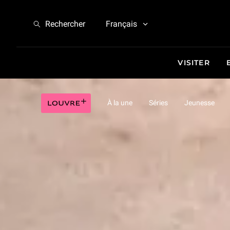
Campus Louvre - Carte blanche aux étudiants !
Rechercher
Français
VISITER
Campus Louvre - Carte blanche aux étudiants !
Louvre plus
À la une
Séries
Jeunesse