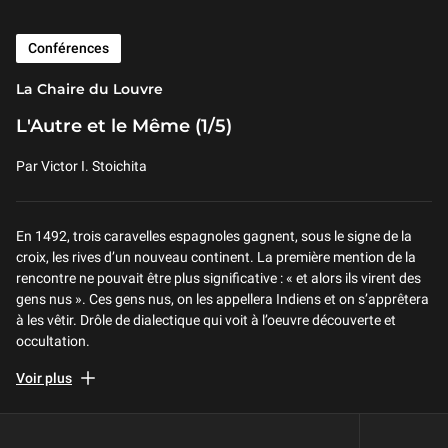
Conférences
La Chaire du Louvre
L'Autre et le Même (1/5)
Par Victor I. Stoichita
En 1492, trois caravelles espagnoles gagnent, sous le signe de la
croix, les rives d’un nouveau continent. La première mention de la
rencontre ne pouvait être plus significative : « et alors ils virent des
gens nus ». Ces gens nus, on les appellera Indiens et on s’apprêtera
à les vêtir. Drôle de dialectique qui voit à l’oeuvre découverte et
occultation.
Auditorium du Louvre, le 18/09/2014
Voir plus