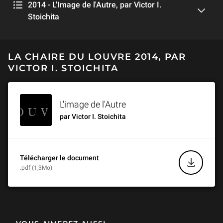
2014 - L'Image de l'Autre, par Victor I.
Stoichita
reveal
Noir et blanc (2/5)
LA CHAIRE DU LOUVRE 2014, PAR
1 h 03 min
VICTOR I. STOICHITA
L’invention du Juif (3/5)
L'image de l'Autre
49 min
par Victor I. Stoichita
Le Grand Turc (4/5)
57 min
Télécharger le document
.pdf (1,3Mo)
Bohémiens, Gitans, Tsiganes (5/5)
57 min