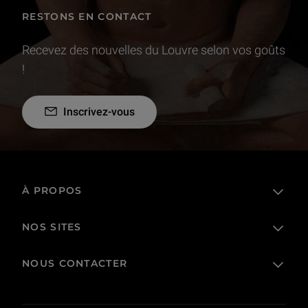
RESTONS EN CONTACT
Recevez des nouvelles du Louvre selon vos goûts
!
Inscrivez-vous
À PROPOS
NOS SITES
L'établissement public
Le Louvre en France et dans le monde
NOUS CONTACTER
Billetterie
Règlement de visite
Boutique en ligne
Prêts et dépôts
FAQ