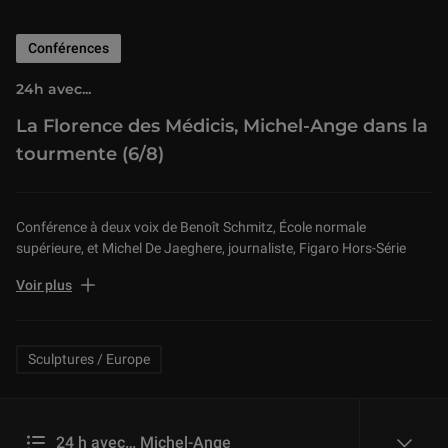
Conférences
24h avec...
La Florence des Médicis, Michel-Ange dans la
tourmente (6/8)
Conférence à deux voix de Benoît Schmitz, École normale
supérieure, et Michel De Jaeghere, journaliste, Figaro Hors-Série
(Auditorium du Louvre, le 10/06/2018)
Voir plus
L’histoire de la Florence de la Renaissance n’est pas seulement celle
d’une exceptionnelle efflorescence artistique. Elle est aussi celle
Related Keywords
Sculptures / Europe
d’années d’instabilité politique et de guerres civiles et étrangères,
marquées par les soulèvements, les assassinats, les exécutions, les
vengeances.
24 h avec… Michel-Ange