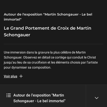
Autour de l'exposition "Martin Schongauer - Le bel
immortel"
Le Grand Portement de Croix de Martin
Schongauer
Une immersion dans la gravure la plus célèbre de Martin
Schongauer. Observez en détail ce cortège qui conduit le Christ
jusqu’au lieu de sa crucifixion et les éléments choisis par l’artiste
pour dynamiser sa composition.
En lien avec l'exposition
Martin Schongauer. Le bel immortel
(
8
Voir plus
avril – 20 juillet 2026)
Réalisation : AnimaViva Production - 2026
Autour de l'exposition "Martin
Schongauer - Le bel immortel"
reveal