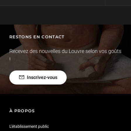
Exposition : "Martin Schongauer. Le bel immortel" - bande-annonce
1 min
RESTONS EN CONTACT
Martin Schongauer : Le bel immortel
8 min
Recevez des nouvelles du Louvre selon vos goûts
!
"Martin Schongauer. Le bel immortel", présentation de l'exposition - Musée du Louvre
2 min
Inscrivez-vous
Présentation de l'exposition "Martin Schongauer, le bel immortel" le 13 avril 2026 à l'auditorium Michel Laclotte
1 h 20 min
À PROPOS
L'établissement public