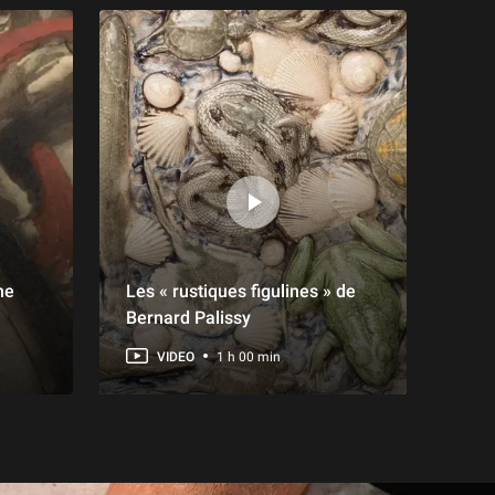
ne
Les « rustiques figulines » de
Bernard Palissy
VIDEO
1 h 00 min