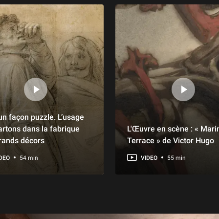
un façon puzzle. L’usage
artons dans la fabrique
L'Œuvre en scène : « Mari
rands décors
Terrace » de Victor Hugo
DEO
54 min
VIDEO
55 min