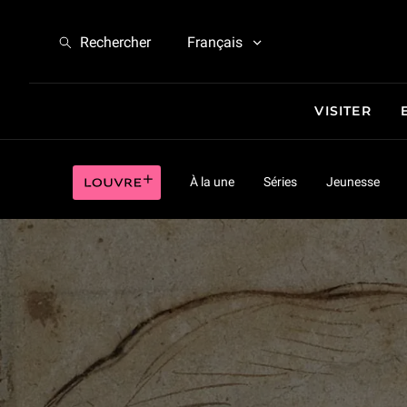
Le primat du dessin à la Renaissance (1/5)
Rechercher
Français
VISITER
Le primat du dessin à la Renaissance (1/5)
Louvre plus
À la une
Séries
Jeunesse