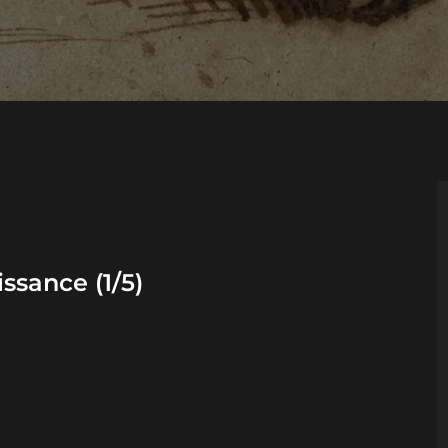
ssance (1/5)
teurs et architectes
(1568),