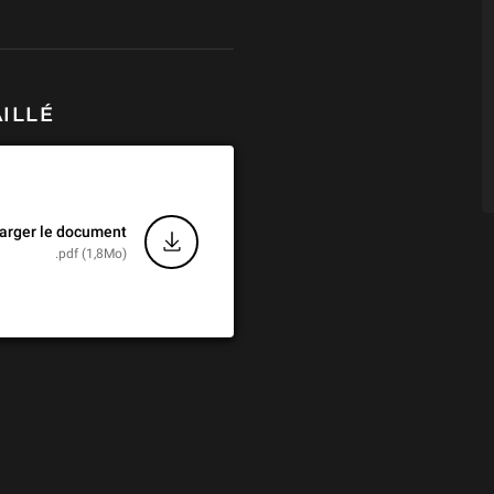
ède de l’intellect, et qu’il est le «
fication, trop souvent oubliée, du
ux théoriques, artistiques et
sion d’une idée, c’est-à-dire
ILLÉ
arger le document
.pdf (1,8Mo)