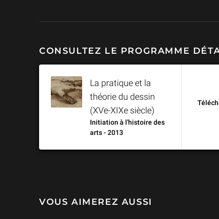
Giorgio Vasari affirme d’emblée que le dessin (
disegno
) proc
père de nos trois arts ». Après avoir souligné la double signi
mot
disegno
(contour et intention), ce cours aborde les enje
sociaux de cette nouvelle conception du dessin comme expres
résultat d’un acte intellectuel et non seulement manuel.
CONSULTEZ LE PROGRAMME DÉTA
La pratique et la
théorie du dessin
Téléch
(XVe-XIXe siècle)
Initiation à l'histoire des
arts - 2013
VOUS AIMEREZ AUSSI