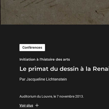
Conférences
Initiation à l'histoire des arts
Le primat du dessin à la Renai
Par Jacqueline Lichtenstein
Auditorium du Louvre, le 7 novembre 2013.
Dans son introduction aux
Vies des meilleurs peintres, sculp
Voir plus