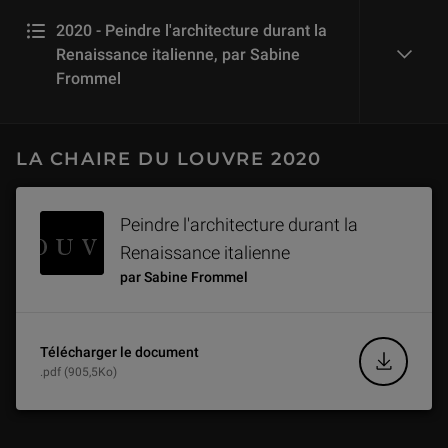
2020 - Peindre l'architecture durant la
Renaissance italienne, par Sabine
reveal
Frommel
TEASER - Chaire du Louvre 2020 : Peindre l'architecture durant la Renaissance italienne
LA CHAIRE DU LOUVRE 2020
1 min
Peindre l'architecture durant la
L'héritage classique et l'impact de la perspective centrale (2/5)
Renaissance italienne
1 h 18 min
par Sabine Frommel
Raphaël et ses successeurs (3/5)
1 h 10 min
Télécharger le document
.pdf (905,5Ko)
Diffusion et hybridation des modèles romains (4/5)
1 h 08 min