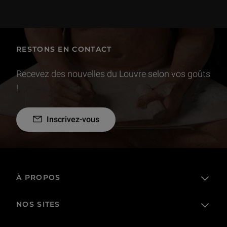
RESTONS EN CONTACT
Recevez des nouvelles du Louvre selon vos goûts
!
Inscrivez-vous
À PROPOS
NOS SITES
L'établissement public
Le Louvre en France et dans le monde