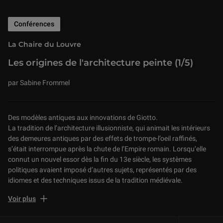
Conférences
La Chaire du Louvre
Les origines de l'architecture peinte (1/5)
par Sabine Frommel
Des modèles antiques aux innovations de Giotto.
La tradition de l’architecture illusionniste, qui animait les intérieurs
des demeures antiques par des effets de trompe-l’oeil raffinés,
s’était interrompue après la chute de l’Empire romain. Lorsqu’elle
connut un nouvel essor dès la fin du 13e siècle, les systèmes
politiques avaient imposé d’autres sujets, représentés par des
idiomes et des techniques issus de la tradition médiévale.
Auditorium du Louvre, le 28/09/2020 à 18h30
Voir plus