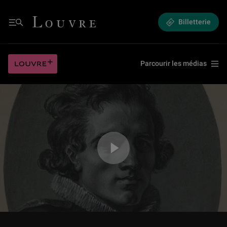
#LouvreChezVous avec Xavier Salmon
Louvre - Retour à l'accueil
Billetterie
Menu
#LouvreChezVous avec Xavier Salmon
Louvre plus
Parcourir les médias
Jouer la vidéo #LouvreChezVous avec Xavier Salmon