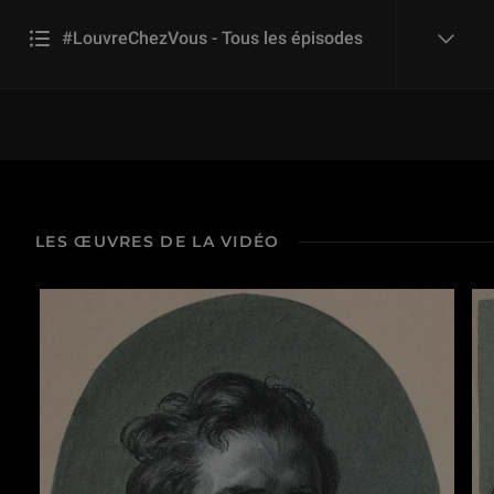
#LouvreChezVous - Tous les épisodes
reveal
#LouvreChezVous avec Christophe Barbotin
9 min
LES ŒUVRES DE LA VIDÉO