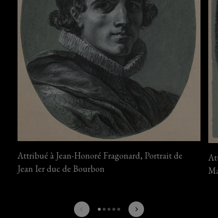
Attribué à Jean-Honoré Fragonard, Portrait de
At
Jean Ier duc de Bourbon
Ma
prev
next