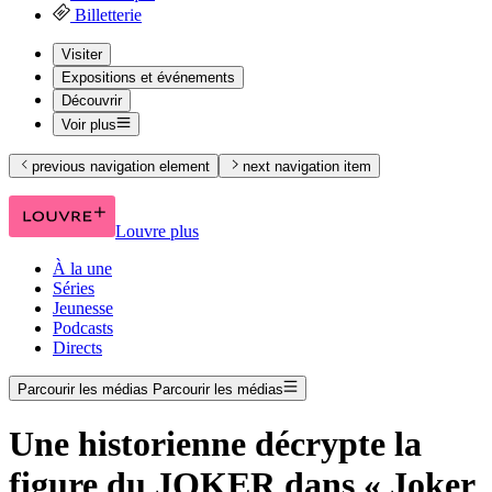
Billetterie
Visiter
Expositions et événements
Découvrir
Voir plus
previous navigation element
next navigation item
Louvre plus
À la une
Séries
Jeunesse
Podcasts
Directs
Parcourir les médias
Parcourir les médias
Une historienne décrypte la
figure du JOKER dans « Joker