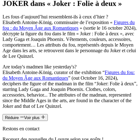
JOKER dans « Joker : Folie à deux »
Les fous d’aujourd’hui ressemblent-ils à ceux d’hier ?
Elisabeth Antoine-König, commissaire de l’exposition «
Figures du
fou : du Moyen Âge aux Romantiques
» (sortie le 16 octobre 2024),
décrypte la figure du fou dans le film « Joker : Folie à deux », avec
Lady Gaga et Joaquin Phoenix. Vêtements, couleurs, accessoires,
comportement… Les attributs du fou, représentés depuis le Moyen
Age dans les arts, se retrouvent dans le personnage du Joker et celui
de Lee Quinzel.
Are today's madmen like yesterday's?
Elisabeth Antoine-König, curator of the exhibition “
Figures du fou:
du Moyen Âge aux Romantiques
” (out October 16, 2024),
deciphers the figure of the madman in the film “Joker: Folie à deux”,
starring Lady Gaga and Joaquin Phoenix. Clothes, colors,
accessories, behavior... The attributes of the madman, represented
since the Middle Ages in the arts, are found in the character of the
Joker and that of Lee Quinzel.
Réduire
Voir plus
Restons en contact
Recevez des nouvelles du Louvre selon vos goûts !