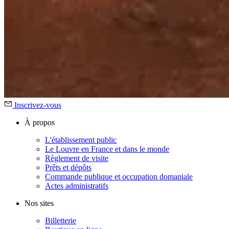
Inscrivez-vous
À propos
L'établissement public
Le Louvre en France et dans le monde
Règlement de visite
Prêts et dépôts
Commande publique et occupation domaniale
Actes administratifs
Nos sites
Billetterie