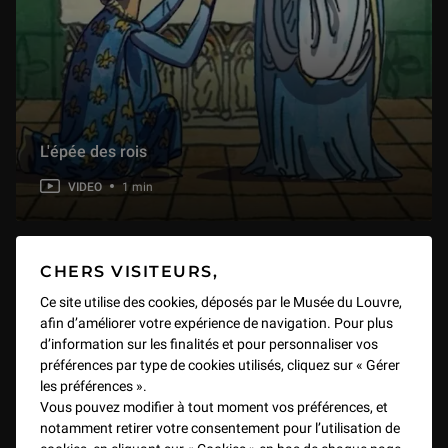
1 min
Une Minute au Musée - Episode 15 : Le bienheureux Ranieri délivre les pauvres de la prison de Florence
1 min
L'épée des rois
Une Minute au Musée - Episode 13 : La Dentellière
1 min
VIDEO
1 min
Une Minute au Musée - Episode 16 : La Parabole des aveugles
1 min
CHERS VISITEURS,
Ce site utilise des cookies, déposés par le Musée du Louvre,
afin d’améliorer votre expérience de navigation. Pour plus
Une Minute au Musée - Episode 17 : Les Esclaves
d’information sur les finalités et pour personnaliser vos
1 min
préférences par type de cookies utilisés, cliquez sur « Gérer
les préférences ».
Vous pouvez modifier à tout moment vos préférences, et
Une Minute au Musée - Episode 18 : Le Sarcophage des époux
notamment retirer votre consentement pour l’utilisation de
1 min