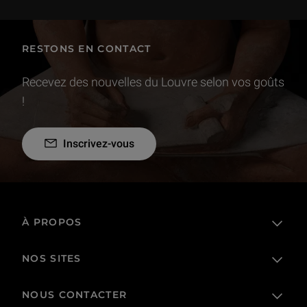
RESTONS EN CONTACT
Recevez des nouvelles du Louvre selon vos goûts
!
Inscrivez-vous
À PROPOS
NOS SITES
L'établissement public
Le Louvre en France et dans le monde
NOUS CONTACTER
Billetterie
Règlement de visite