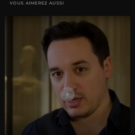
VOUS AIMEREZ AUSSI
Une Minute au Musée - Episode 2 : La Princesse Akhenaton
1 min
Une Minute au Musée - Episode 3 : Les Quatre Saisons
1 min
Une Minute au Musée - Episode 4 : Psyché ranimée par le baiser de l’Amour
1 min
Une Minute au Musée - Episode 5 : Le radeau de la Méduse
1 min
Une Minute au Musée - Episode 6 : La Victoire de Samothrace
1 min