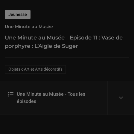
Jeunesse
Une Minute au Musée
Une Minute au Musée - Episode 11 : Vase de
porphyre : L’Aigle de Suger
Related Keywords
Objets d'Art et Arts décoratifs
Une Minute au Musée - Tous les
épisodes
reveal
Une Minute au Musée - Episode 1 : Le Prêteur et sa femme
1 min