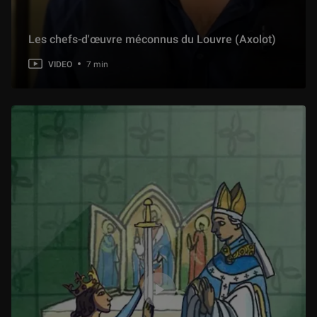
Une Minute au Musée - Episode 7 : La Joconde
1 min
Les chefs-d'œuvre méconnus du Louvre (Axolot)
VIDEO
7 min
Une Minute au Musée - Episode 8 : Diane sortant du bain
1 min
Une Minute au Musée - Episode 9 : Le Maître d’école
1 min
Une Minute au Musée - Episode 10 : La Raie
1 min
Une Minute au Musée - Episode 12 : Le Tricheur
1 min
Une Minute au Musée - Episode 14 : Vénus et les Grâces