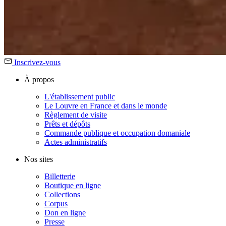
Inscrivez-vous
À propos
L'établissement public
Le Louvre en France et dans le monde
Règlement de visite
Prêts et dépôts
Commande publique et occupation domaniale
Actes administratifs
Nos sites
Billetterie
Boutique en ligne
Collections
Corpus
Don en ligne
Presse