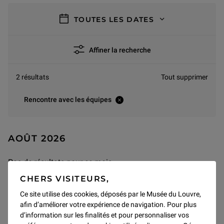
filtres
TOUTES LES DATES
Affiner la recherche
2 résultats
Tout supprimer
Rencontre avec les équipes
AOÛT 2026
Pas de résultats pour ce mois
CHERS VISITEURS,
Ce site utilise des cookies, déposés par le Musée du Louvre,
afin d’améliorer votre expérience de navigation. Pour plus
SEPTEMBRE 2026
d’information sur les finalités et pour personnaliser vos