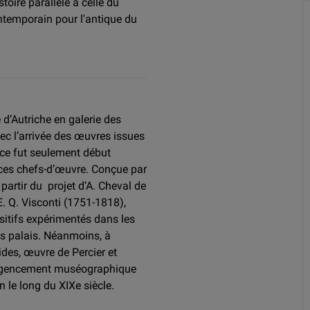
oire parallèle à celle du
ntemporain pour l'antique du
d’Autriche en galerie des
c l’arrivée des œuvres issues
 ce fut seulement début
 ces chefs-d’œuvre. Conçue par
partir du projet d’A. Cheval de
E. Q. Visconti (1751-1818),
ositifs expérimentés dans les
s palais. Néanmoins, à
des, œuvre de Percier et
r agencement muséographique
 le long du XIXe siècle.