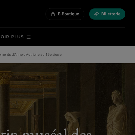
E-Boutique
Billetterie
VOIR PLUS
ements d’Anne d’Autriche au 19e siècle
stin muséal des