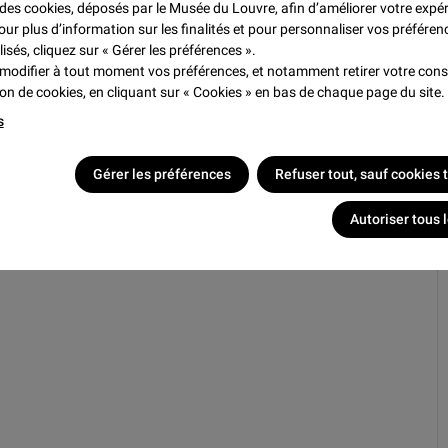
e des cookies, déposés par le Musée du Louvre, afin d’améliorer votre expé
t rééditée chez
arger le document
our plus d’information sur les finalités et pour personnaliser vos préféren
ses publications sur
.pdf (730,9Ko)
lisés, cliquez sur « Gérer les préférences ».
a Galerie des
modifier à tout moment vos préférences, et notamment retirer votre co
tion de cookies, en cliquant sur « Cookies » en bas de chaque page du site.
s
Gérer les préférences
Refuser tout, sauf cookies
Autoriser tous 