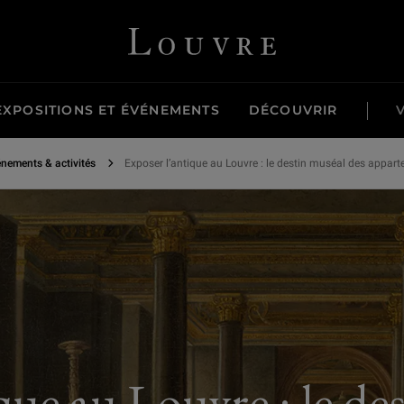
’Autriche au 19e siècle - Rencontres romaines
Louvre - Retour à l'accueil
EXPOSITIONS ET ÉVÉNEMENTS
DÉCOUVRIR
nements & activités
Exposer l’antique au Louvre : le destin muséal des appart
que au Louvre : le de