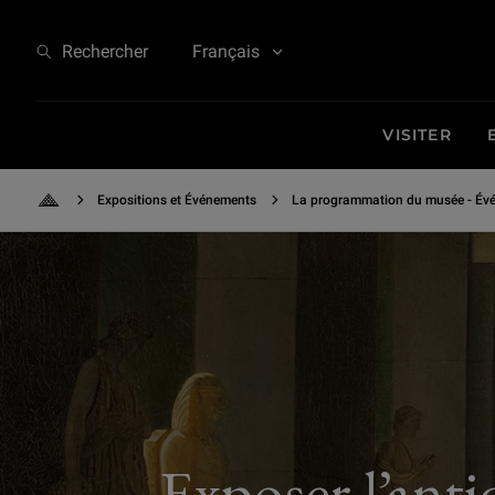
Exposer l’antique au Louvre : le destin muséal des appartements d’Anne d
Rechercher
Français
VISITER
Expositions et Événements
La programmation du musée - Évé
Retour à l'accueil
Exposer l’anti