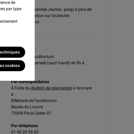
rience de
tarif à l'unité
ces par type
D'une offre spéciale Jeunes : jusqu’à plus de
60 % de réduction sur toutes les
nsentement
manifestations
Achat
Sur place
 techniques
Caisses de l'auditorium
Du lundi au samedi (sauf mardi) de 9h à
les cookies
17h15.
Par correspondance
À l’aide du
Bulletin de réservation
à renvoyer
à :
Billetterie de l’auditorium
Musée du Louvre
75058 Paris Cedex 01
Par téléphone
01 40 20 55 00