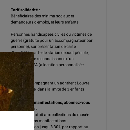
Tarif solidarité :
Bénéficiaires des minima sociaux et
demandeurs d'emploi, et leurs enfants
Personnes handicapées civiles ou victimes de
guerre (gratuité pour un accompagnateur par
personne), sur présentation de carte
d'invalidité ; carte de station debout pénible ;
attestation de reconnaissance d'un
handicap ; APA (allocation personnalisée
d'autonomie)
Enfants accompagnant un adhérent Louvre
Option famille, dans la limite de 3 enfants
A partir de 4 manifestations, abonnez-vous
et bénéficiez :
D’un accès gratuit aux collections du musée
les jours de vos manifestations
D’une réduction jusqu’à 30% par rapport au