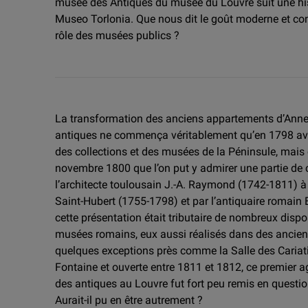
musée des Antiques du musée du Louvre suit une hist
Museo Torlonia. Que nous dit le goût moderne et co
rôle des musées publics ?
La transformation des anciens appartements d’Anne 
antiques ne commença véritablement qu’en 1798 ave
des collections et des musées de la Péninsule, mais
novembre 1800 que l’on put y admirer une partie de
l’architecte toulousain J.-A. Raymond (1742-1811) à 
Saint-Hubert (1755-1798) et par l’antiquaire romain 
cette présentation était tributaire de nombreux disp
musées romains, eux aussi réalisés dans des ancien
quelques exceptions près comme la Salle des Cariati
Fontaine et ouverte entre 1811 et 1812, ce premie
des antiques au Louvre fut fort peu remis en question
Aurait-il pu en être autrement ?