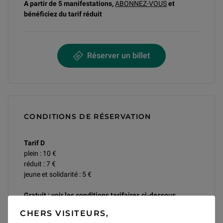
A partir de 5 manifestations,
ABONNEZ-VOUS
et
bénéficiez du
tarif réduit
Réserver un billet
CONDITIONS DE RÉSERVATION
Tarif D
plein : 10 €
réduit : 7 €
jeune et solidarité : 5 €
Gratuit : voir les conditions tarifaires ci-dessous.
Les billets gratuits peuvent être retirés sur place le jour de
CHERS VISITEURS,
l’événement sur présentation d’un justificatif et en