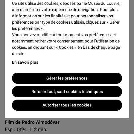
fonction des places disponibles.
Ce site utilise des cookies, déposés par le Musée du Louvre,
afin d’améliorer votre expérience de navigation. Pour plus
d’information sur les finalités et pour personnaliser vos
préférences par type de cookies utilisés, cliquez sur « Gérer
A partir de 5 manifestations,
ABONNEZ-VOUS
sur place,
les préférences ».
en caisse-conseil ou par téléphone au 01 40 20 55 00 et
Vous pouvez modifier à tout moment vos préférences, et
bénéficiez du tarif réduit
notamment retirer votre consentement pour l’utilisation de
cookies, en cliquant sur « Cookies » en bas de chaque page
du site.
Conditions tarifaires de l'Auditorium
En savoir plus
Accès
Jusqu’à 17h30 : par le passage Richelieu
Après 17h30 : par la Pyramide uniquement
Gérer les préférences
Refuser tout, sauf cookies techniques
Partager cet article
Autoriser tous les cookies
Film de Pedro Almodóvar
Esp., 1994, 112 min.