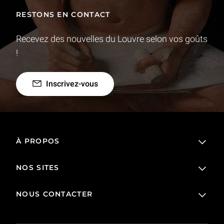
RESTONS EN CONTACT
Recevez des nouvelles du Louvre selon vos goûts
!
Inscrivez-vous
À PROPOS
NOS SITES
L'établissement public
Le Louvre en France et dans le monde
NOUS CONTACTER
Billetterie
Règlement de visite
Boutique en ligne
Prêts et dépôts
FAQ