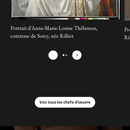
Portrait d'Anne-Marie-Louise Thélusson,
Po
comtesse de Sorcy, née Rilliet
Ri
prev
next
Voir tous les chefs-d’oeuvre