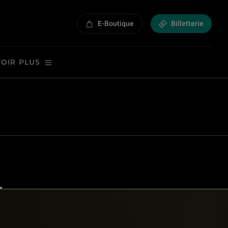
musées royaux des Beaux-Arts de Belgique, Inv. 3260
E-Boutique
Billetterie
VOIR PLUS