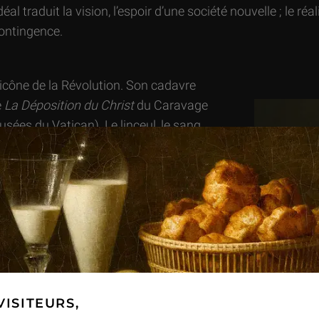
déal traduit la vision, l’espoir d’une société nouvelle ; le r
contingence.
icône de la Révolution. Son cadavre
e
La Déposition du Christ
du Caravage
ées du Vatican). Le linceul, le sang
ssion. Le couteau ensanglanté et le
 largement à l’iconographie du martyre,
pouillement prôné par Marat : « Rien
t appartenir légitimement, tandis que
nécessaire ». Ainsi il ne possède pas
sa correspondance mais une simple
ement équarri. La lettre qu’il tient à la
i a adressée Charlotte Corday pour être
VISITEURS,