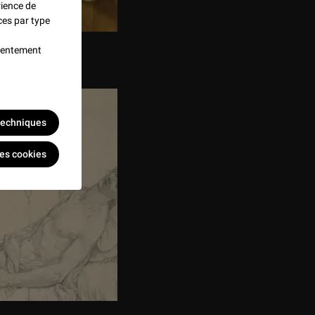
rience de
ces par type
nsentement
 techniques
les cookies