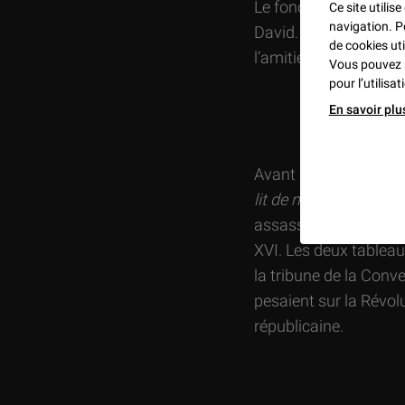
Le fond, nu, est trait
Ce site utilis
navigation. P
David. La dédicace, a
de cookies uti
l’amitié qui liait les
Vous pouvez 
pour l’utilisa
En savoir plu
Avant
Marat assassi
lit de mort
(détruit), 
assassiné le 20 janvi
XVI. Les deux tableau
la tribune de la Conv
pesaient sur la Révolu
républicaine.