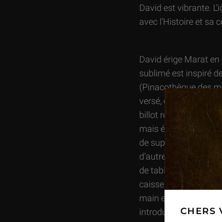
David est vibrante. L’i
avec l’Histoire et sa 
David érige Marat en 
sublimé est inspiré d
(Pinacothèque des mus
versé, évoquent la Pa
billot renvoient plus
mais également au dé
de superflu ne saurai
d’autres manquent du 
de table où rédiger 
caisse de bois grossièr
main est celle que lu
CHERS 
introduite.