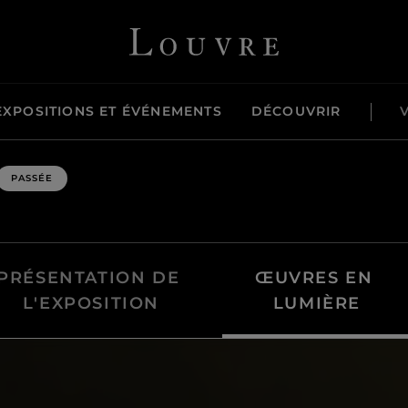
assassiné, 13 juillet 1793, 1793Huile sur toile; 165 x 128 cmBruxelles, 
Louvre - Retour à l'accueil
EXPOSITIONS ET ÉVÉNEMENTS
DÉCOUVRIR
PASSÉE
PRÉSENTATION DE 
ŒUVRES EN 
L'EXPOSITION
LUMIÈRE