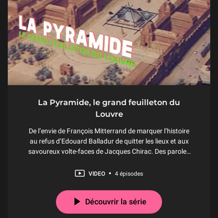
La Pyramide, le grand feuilleton du
Louvre
De l’envie de François Mitterrand de marquer l’histoire
au refus d’Edouard Balladur de quitter les lieux et aux
savoureux volte-faces de Jacques Chirac. Des paroles
outrancières des détracteurs du projet au regard
visionnaire de son architecte Ieoh Ming Pei. Des
VIDEO
4 épisodes
petites madeleines de télévision 80’s aux
Découvrir la série