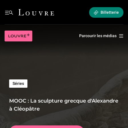
MOOC : La sculpture grecque d'Alexandre à Cléopâtre | La sculpture grec
Louvre - Retour à l'accueil
Billetterie
Menu
Louvre plus
Parcourir les médias
Séries
MOOC : La sculpture grecque d'Alexandre
MOOC : La sculpture grecque d'Al
à Cléopâtre