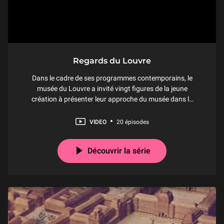
Regards du Louvre
Dans le cadre de ses programmes contemporains, le
musée du Louvre a invité vingt figures de la jeune
création à présenter leur approche du musée dans la
forme d’un film de trois minutes et demie. Cette
initiative, « Regards du Louvre », rassemble des
VIDEO
20 épisodes
artistes de moins de quarante ans – qu’ils viennent
des
Découvrir la série