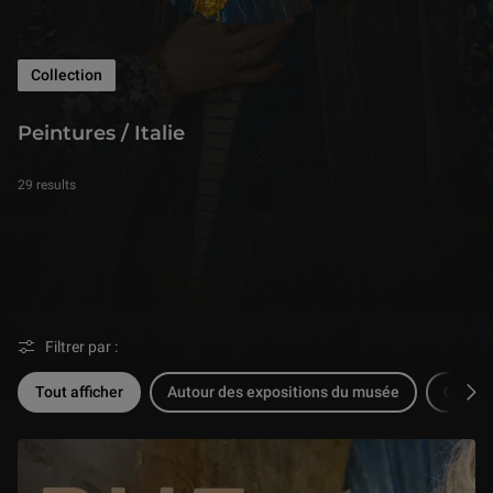
Collection
Peintures / Italie
Peintures / Italie
29 results
Filtrer par :
Tout afficher
Autour des expositions du musée
Confér
Fil