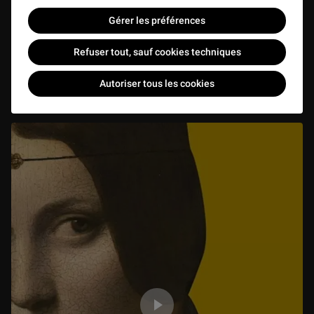
Gérer les préférences
Refuser tout, sauf cookies techniques
Épisode 2 : Le mouvement (La Belle Ferronnière)
PODCAST
8 min
Autoriser tous les cookies