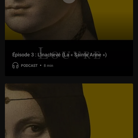
Épisode 3 : L’inachevé (La « Sainte Anne »)
PODCAST
8 min