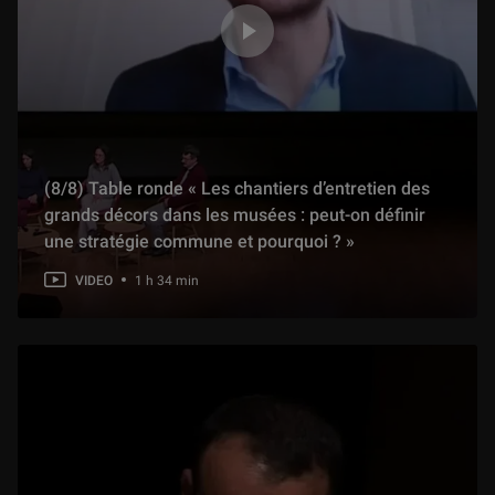
(5/18) Formation, transmission du savoir, échanges et partenariats : les fouilles en Ouzbékistan et Iran
10 min
(6/18) Conservation par l’étude, sauvegarde d’un patrimoine dans une fouille programmée : le cas de Mouweis (Soudan)
9 min
(8/8) Table ronde « Les chantiers d’entretien des
(7/18) L’exposition au musée, présentation et diffusion des connaissances : les fouilles de Baouît (Égypte)
grands décors dans les musées : peut-on définir
13 min
une stratégie commune et pourquoi ? »
VIDEO
1 h 34 min
(8/18) Le musée, centre de ressources pour la recherche, lieu d’étude des objets archéologiques, consultation des archives des missions anciennes
14 min
(9/18) Pourquoi un musée fouille-t-il : Table-ronde
48 min
(10/18) Attribuer : définir et classer. De l’artiste au statut de l’objet