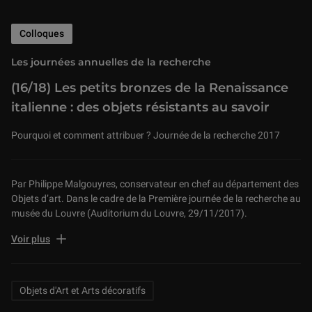
Colloques
Les journées annuelles de la recherche
(16/18) Les petits bronzes de la Renaissance
italienne : des objets résistants au savoir
Pourquoi et comment attribuer ? Journée de la recherche 2017
Par Philippe Malgouyres, conservateur en chef au département des
Objets d’art. Dans le cadre de la Première journée de la recherche au
musée du Louvre (Auditorium du Louvre, 29/11/2017).
La recherche scientifique au musée du Louvre a ceci de spécifique
Voir plus
qu’elle est au service des collections nationales, de leur
connaissance et de leur valorisation. La richesse de ses collections,
leur étendue géographique et chronologique, les différents
Related Keywords
Objets d'Art et Arts décoratifs
matériaux qui les composent, les artistes ou les
artisans qui les ont créées et façonnées, les archéologues,