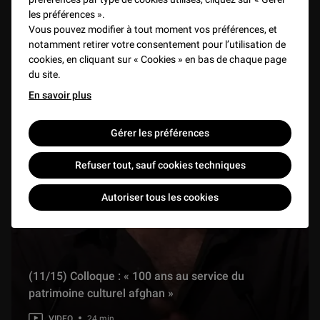
les préférences ».
Vous pouvez modifier à tout moment vos préférences, et
(17/18) Pourquoi et comment attribuer ? Table ronde
notamment retirer votre consentement pour l’utilisation de
28 min
cookies, en cliquant sur « Cookies » en bas de chaque page
du site.
Conclusion de la journée par Salvatore Settis (18/18)
En savoir plus
17 min
Gérer les préférences
Refuser tout, sauf cookies techniques
Autoriser tous les cookies
(11/15) Colloque : « 100 ans au service du
patrimoine culturel afghan »
VIDEO
24 min