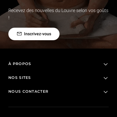
Recevez des nouvelles du Louvre selon vos goûts
!
Inscrivez-vous
À PROPOS
NOS SITES
L'établissement public
Le Louvre en France et dans le monde
NOUS CONTACTER
Billetterie
Règlement de visite
Boutique en ligne
Prêts et dépôts
FAQ
Collections
Commande publique et occupation domaniale
Contacts