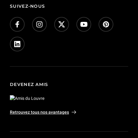
Corpus
Actes administratifs
SUIVEZ-NOUS
Donnez-nous votre avis !
Don en ligne
Offres d’emploi - concours
Presse
Privatisations et tournages
DEVENEZ AMIS
Retrouvez tous nos avantages