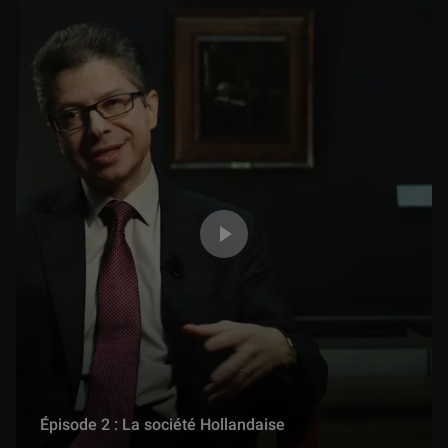
Une fleur de printemps
6 min
La ruse du renard
5 min
Les flèches de Cupidon
5 min
Le pêcheur et la sirène
4 min
Le paysan et le diable
4 min
Épisode 2 : La société Hollandaise
Le Maître du jardin
4 min