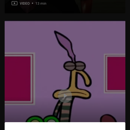
VIDEO
13 min
Hélios et Phaéton
4 min
L’arbre qui chantait
5 min
Le prix des belles pommes
4 min
Un loup un peu trop gourmand
4 min
Le raisin de Bacchus
5 min