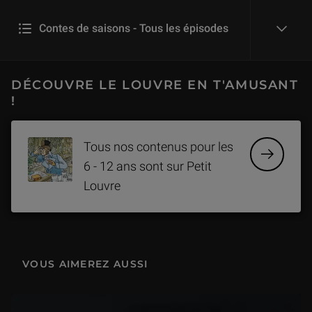
Contes de saisons - Tous les épisodes
reveal
Les gâteaux de Noël
DÉCOUVRE LE LOUVRE EN T'AMUSANT
5 min
!
La naissance de l'hiver
Tous nos contenus pour les
6 min
6 - 12 ans sont sur Petit
Louvre
Le festin de la comtesse
5 min
La nymphe des jardins
VOUS AIMEREZ AUSSI
4 min