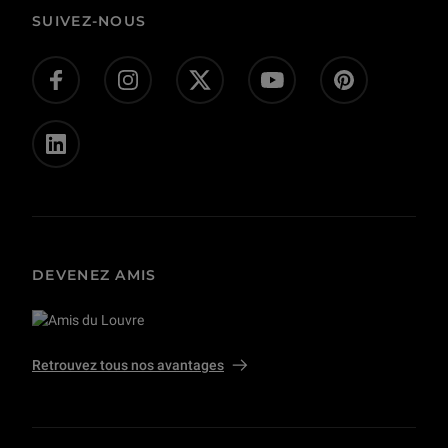
Corpus
Actes administratifs
SUIVEZ-NOUS
Donnez-nous votre avis !
Don en ligne
Offres d’emploi - concours
Presse
Privatisations et tournages
DEVENEZ AMIS
Retrouvez tous nos avantages