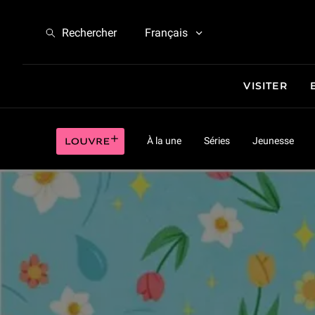
Une fleur de printemps
Rechercher
Français
VISITER
Une fleur de printemps
Louvre plus
À la une
Séries
Jeunesse