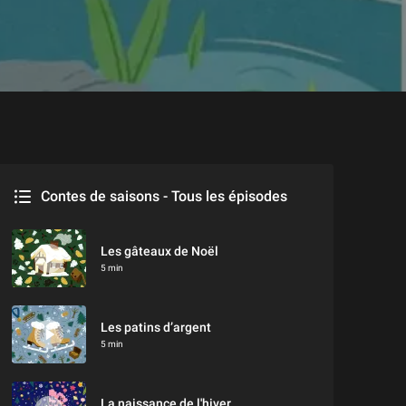
Contes de saisons - Tous les épisodes
Contes de saisons - Tous les épisodes
Les gâteaux de Noël
5 min
Les patins d’argent
5 min
La naissance de l'hiver