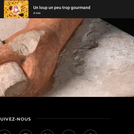
Un loup un peu trop gourmand
4 min
Le raisin de Bacchus
5 min
SUIVEZ-NOUS