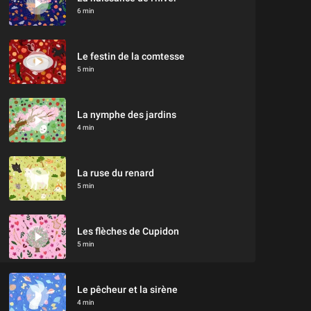
6 min
Le festin de la comtesse
5 min
La nymphe des jardins
4 min
La ruse du renard
5 min
Les flèches de Cupidon
5 min
Le pêcheur et la sirène
4 min