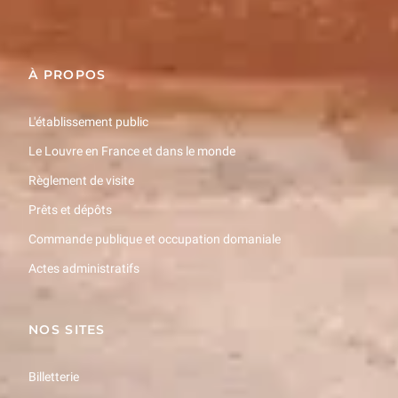
Inscrivez-vous
À PROPOS
L'établissement public
Le Louvre en France et dans le monde
Règlement de visite
Prêts et dépôts
Commande publique et occupation domaniale
Actes administratifs
NOS SITES
Billetterie