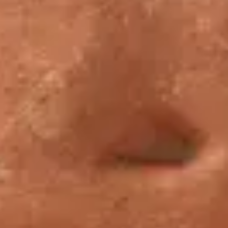
Mon Louvre par Antoine Compagnon : Au Louvre
Antoine Compagnon, de l’Académie française, écrivain, professeur
émérite au Collège de France et professeur à Columbia University
(New York), est un visiteur assidu du Louvre depuis plus de
soixante années. Il en a vécu les transformations et en connaît la
permanence.
Pendant un an, pour vous, il raconte son Louvre, enregistrant
chaque semaine ses regards et ses sensations. Son Louvre, c’est
aussi le nôtre, celui de mai 2023 à mai 2024, des visiteurs, des
œuvres, du musée, du palais.
Réduire
Voir plus
Restons en contact
Recevez des nouvelles du Louvre selon vos goûts !