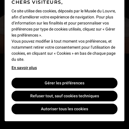
CHERS VISITEURS,
Recevez des nouvelles du Louvre selon vos goûts
Ce site utilise des cookies, déposés par le Musée du Louvre,
afin d’améliorer votre expérience de navigation. Pour plus
!
d’information sur les finalités et pour personnaliser vos
préférences par type de cookies utilisés, cliquez sur « Gérer
les préférences ».
Inscrivez-vous
Vous pouvez modifier à tout moment vos préférences, et
notamment retirer votre consentement pour l’utilisation de
cookies, en cliquant sur « Cookies » en bas de chaque page
du site.
En savoir plus
À PROPOS
Gérer les préférences
NOS SITES
L'établissement public
Le Louvre en France et dans le monde
Refuser tout, sauf cookies techniques
NOUS CONTACTER
Billetterie
Règlement de visite
Autoriser tous les cookies
Boutique en ligne
Prêts et dépôts
FAQ
Collections
Commande publique et occupation domaniale
Contacts