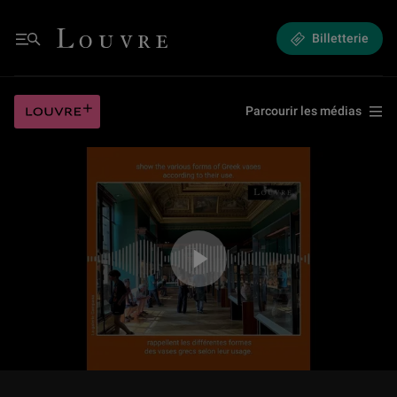
Mon Louvre par Antoine Compagnon : La galerie Campana
Louvre - Retour à l'accueil
Billetterie
Menu
Mon Louvre par Antoine Compagnon : La galerie Campana
Louvre plus
Parcourir les médias
Jouer la vidéo Mon Louvre par Antoine Compagnon : La galerie Campan