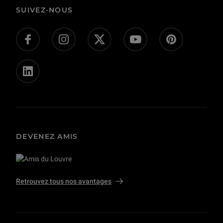
Corpus
Actes administratifs
SUIVEZ-NOUS
Donnez-nous votre avis !
Don en ligne
Offres d’emploi - concours
Presse
Privatisations et tournages
DEVENEZ AMIS
Retrouvez tous nos avantages