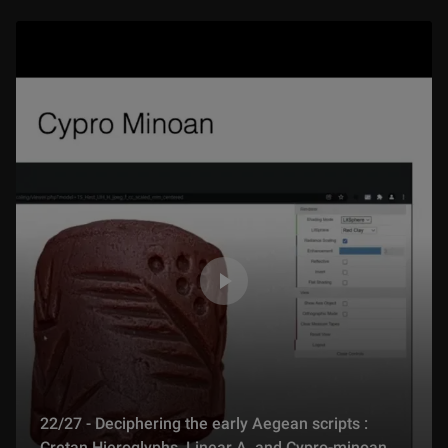
22/27 - Deciphering the early Aegean scripts :
Cretan Hieroglyphs, Linear A, and Cypro-minoan