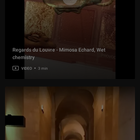
7 min
L'imaginaire du Louvre (La Brigade du Livre)
10 min
Toits du Louvre (Romain TeaTime)
Regards du Louvre - Mimosa Echard, Wet
6 min
chemistry
VIDEO
3 min
La peinture au cinéma (Le Fossoyeur de Films)
7 min
Les chefs-d'œuvre méconnus du Louvre (Axolot)
7 min
Histoire du musée du Louvre (Nota Bene)
8 min