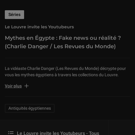
Séries
Le Louvre invite les Youtubeurs
Mythes en Égypte : Fake news ou réalité ?
(Charlie Danger / Les Revues du Monde)
La vidéaste Charlie Danger (Les Revues du Monde) décrypte pour
vous les mythes égyptiens à travers les collections du Louvre.
Rendez-vous sur sa chaîne
pour aller plus loin, et découvrir
Voir plus
comment réaliser une momie à la manière antique !
Related Keywords
Antiquités égyptiennes
Le Louvre invite les Youtubeurs - Tous