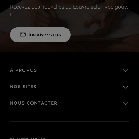
Recevez des nouvelles du Louvre selon vos goûts
!
Inscrivez-vous
À PROPOS
NOS SITES
L'établissement public
Le Louvre en France et dans le monde
NOUS CONTACTER
Billetterie
Règlement de visite
Boutique en ligne
Prêts et dépôts
FAQ
Collections
Commande publique et occupation domaniale
Contacts
Corpus
Actes administratifs