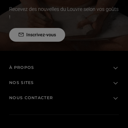
Recevez des nouvelles du Louvre selon vos goûts
!
Inscrivez-vous
À PROPOS
NOS SITES
L'établissement public
Le Louvre en France et dans le monde
NOUS CONTACTER
Billetterie
Règlement de visite
Boutique en ligne
Prêts et dépôts
FAQ
Collections
Commande publique et occupation domaniale
Contacts
Corpus