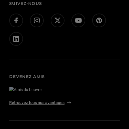
Actes administratifs
SUIVEZ-NOUS
Donnez-nous votre avis !
Don en ligne
Offres d’emploi - concours
Presse
Privatisations et tournages
DEVENEZ AMIS
Retrouvez tous nos avantages