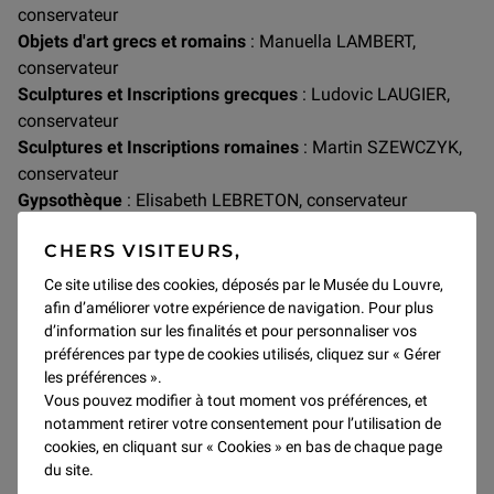
conservateur
Objets d'art grecs et romains
: Manuella LAMBERT,
conservateur
Sculptures et Inscriptions grecques
: Ludovic LAUGIER,
conservateur
Sculptures et Inscriptions romaines
: Martin SZEWCZYK,
conservateur
Gypsothèque
: Elisabeth LEBRETON, conservateur
CHERS VISITEURS,
SERVICE DU PILOTAGE
Ce site utilise des cookies, déposés par le Musée du Louvre,
ADMINISTRATIF
afin d’améliorer votre expérience de navigation. Pour plus
d’information sur les finalités et pour personnaliser vos
Chef de service :
David BLANCHET
préférences par type de cookies utilisés, cliquez sur « Gérer
Assistante de direction :
Jenny SOLIS
les préférences ».
Vous pouvez modifier à tout moment vos préférences, et
notamment retirer votre consentement pour l’utilisation de
cookies, en cliquant sur « Cookies » en bas de chaque page
SERVICE D'ÉTUDES ET DE
du site.
DOCUMENTATION