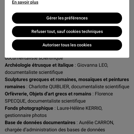
En savoir plus
Cheffe de service
: Laura FAVREAU
Bronzes grecs et romains
: Aurélie CARRON,
Gérer les préférences
documentaliste scientifique
Terres cuites grecques et romaines et inscriptions
Refuser tout, sauf cookies techniques
grecques
: Laura FAVREAU, documentaliste scientifique
Céramique grecque
: Alexandra KARDIANOU-MICHEL,
Autoriser tous les cookies
ingénieur d’études ; Sophie PADEL-IMBAUD,
documentaliste scientifique
Archéologie étrusque et italique
: Giovanna LEO,
documentaliste scientifique
Sculptures grecques et romaines, mosaïques et peintures
romaines
: Charlotte QUIBLIER, documentaliste scientifique
Orfèvrerie, Objets d'art grecs et romains
: Florence
SPECQUE, documentaliste scientifique
Fonds photographique
: Laure-Hélène KERRIO,
gestionnaire photos
Base de données documentaires
: Aurélie CARRON,
chargée d’administration des bases de données