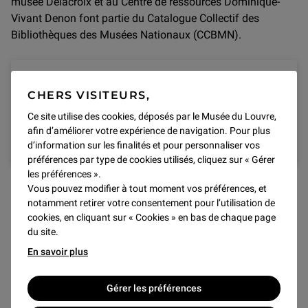
musée Delacroix et au Centre de ressources Dominique-
Vivant Denon font partie du Catalogue Collectif des
Bibliothèques des Musées Nationaux (CCBMN).
Catalogue Collectif des
CHERS VISITEURS,
Bibliothèques des Musées
Ce site utilise des cookies, déposés par le Musée du Louvre,
Nationaux
afin d’améliorer votre expérience de navigation. Pour plus
Consulter
d’information sur les finalités et pour personnaliser vos
préférences par type de cookies utilisés, cliquez sur « Gérer
les préférences ».
LES DESSINS ITALIENS DE PIERRE
Vous pouvez modifier à tout moment vos préférences, et
notamment retirer votre consentement pour l’utilisation de
CROZAT (1665-1740)
cookies, en cliquant sur « Cookies » en bas de chaque page
Catalogue de la vente de 1741 des dessins italiens du
du site.
collectionneur Pierre Crozat, annoté par Pierre Jean
En savoir plus
Mariette, retranscrit et enrichi d’une table des vacations,
d’un essai de localisation des œuvres, de notes et d’une
Gérer les préférences
bibliographie par Bernadette Py.