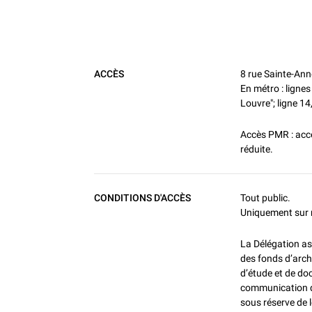
Informations pratiques
ACCÈS
8 rue Sainte-Ann
En métro : lignes
Louvre"; ligne 14
Accès PMR : accè
réduite.
CONDITIONS D'ACCÈS
Tout public.
Uniquement sur 
La Délégation as
des fonds d’archi
d’étude et de do
communication d
sous réserve de 