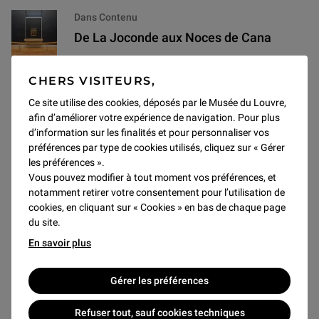
Dans Contenu
De La Joconde aux Noces de Cana
CHERS VISITEURS,
Dans Contenu
La Joconde en réalité virtuelle chez vous
Ce site utilise des cookies, déposés par le Musée du Louvre,
afin d’améliorer votre expérience de navigation. Pour plus
d’information sur les finalités et pour personnaliser vos
Dans Louvre+
préférences par type de cookies utilisés, cliquez sur « Gérer
Mais qui est la Joconde ? (2/9)
les préférences ».
Vous pouvez modifier à tout moment vos préférences, et
notamment retirer votre consentement pour l’utilisation de
Dans Contenu
cookies, en cliquant sur « Cookies » en bas de chaque page
du site.
Dessins bolonais du XVIe siècle dans les
En savoir plus
collections du Louvre
Dans Louvre+
Gérer les préférences
Une Minute au Musée - Episode 7 : La
Refuser tout, sauf cookies techniques