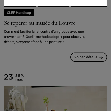
CLEF+ Handicap
CLEF Education
CLEF Champ social
CLEF Handicap
Se repérer au musée du Louvre
Comment faciliter la rencontre d’un groupe avec une
œuvre d’art ? Quelle méthode adopter pour observer,
décrire, s’exprimer face à une peinture ?
Voir en détails
23 SEPTEMBRE 2026