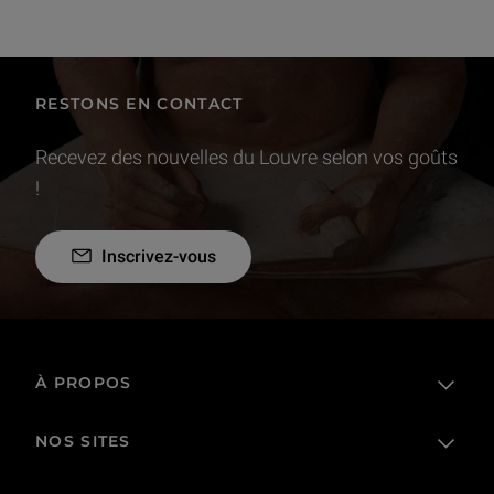
RESTONS EN CONTACT
Recevez des nouvelles du Louvre selon vos goûts
!
Inscrivez-vous
À PROPOS
NOS SITES
L'établissement public
Le Louvre en France et dans le monde