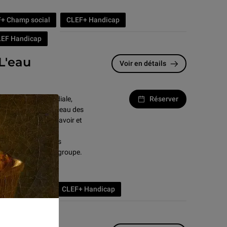
+ Champ social
CLEF+ Handicap
LEF Handicap
 L'eau
Voir en détails
tion « L'eau primordiale,
Réserver
la Mésopotamie, berceau des
t de puissance, de savoir et
ésente les ressources
 exploiter avec leur groupe.
 Champ social
CLEF+ Handicap
LEF Handicap