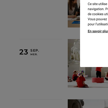
Ce site utilis
navigation. P
de cookies uti
Vous pouvez 
pour l’utilisa
En savoir plu
23 SEPTEMBRE 2026