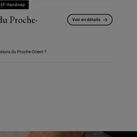
LEF Handicap
 du Proche-
Voir en détails
ations du Proche-Orient ?