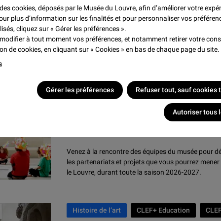
Se repérer au musée du L
e des cookies, déposés par le Musée du Louvre, afin d’améliorer votre expé
our plus d’information sur les finalités et pour personnaliser vos préféren
Comment faciliter la rencontre d’un groupe avec u
lisés, cliquez sur « Gérer les préférences ».
méthode adopter pour observer, décrire, s’exprimer
modifier à tout moment vos préférences, et notamment retirer votre co
tion de cookies, en cliquant sur « Cookies » en bas de chaque page du site.
s
Evénement
CLEF+ Education
CLEF+ C
Gérer les préférences
Refuser tout, sauf cookies
CLEF Champ social
CLEF Handicap
Autoriser tous 
Présentation de la saiso
Venez à la rencontre des équipes du musée pour d
les partenariats et projets que vous pourrez mener
le Louvre, durant toute la saison 2026-2027.
Histoire de l’art
CLEF+ Education
CLEF