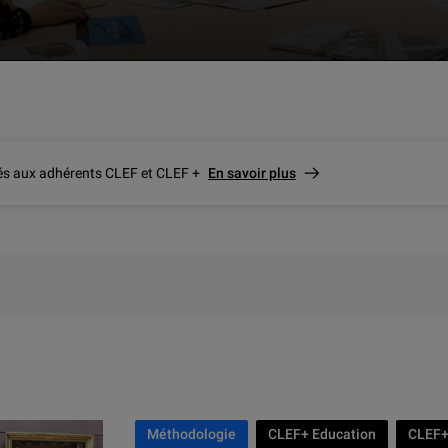
vés aux adhérents CLEF et CLEF +
En savoir plus
Méthodologie
CLEF+ Education
CLEF+