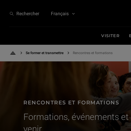
Rencontres et formations - Formations, événements et visites à venir
Rechercher
Français
VISITER
Se former et transmettre
Rencontres et formations
Retour à l'accueil
Formation dans une des salles du "Studio", réservées aux groupes et aux 
RENCONTRES ET FORMATIONS
Formations, événements et v
venir