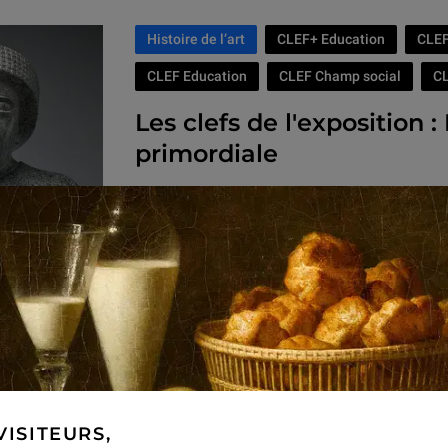
Histoire de l’art
CLEF+ Education
CLEF
CLEF Education
CLEF Champ social
C
Les clefs de l'exposition :
primordiale
Les participants partent à la découverte de l'exposi
Leçons de Mésopotamie ». Au fil de son histoire, 
premières civilisations, a fait de l’eau un instrumen
de mythe.
À la suite d’une visite guidée, un formateur leur pr
dédiées et élabore avec eux des pistes d’activités à
Méthodologie
CLEF+ Education
CLEF+
CLEF Education
CLEF Champ social
C
VISITEURS,