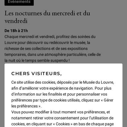
Événements
Les nocturnes du mercredi et du
vendredi
De 18h à 21h
Chaque mercredi et vendredi, profitez des soirées du
Louvre pour
découvrir ou redécouvrir le musée, la
richesse de ses collections et de ses expositions
temporaires, dans une atmosphère particulière, celle de
la nuit où le temps semble suspendu !
CHERS VISITEURS,
Découvrir
Ce site utilise des cookies, déposés par le Musée du Louvre,
afin d’améliorer votre expérience de navigation. Pour plus
d’information sur les finalités et pour personnaliser vos
SAMEDI ET DIMANCHE
préférences par type de cookies utilisés, cliquez sur « Gérer
les préférences ».
Vous pouvez modifier à tout moment vos préférences, et
notamment retirer votre consentement pour l’utilisation de
cookies, en cliquant sur « Cookies » en bas de chaque page