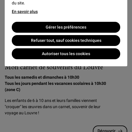
du site.
En savoir plus
Gérer les préférences
Refuser tout, sauf cookies techniques
Autoriser tous les cookies
Ateliers
Dès 6 ans
Familles
Mon carnet de souvenirs du Louvre
Tous les samedis et dimanches à 10h30
Tous les jours pendant les vacances scolaires à 10h30
(zone C)
Les enfants de 6 à 10 ans et leurs familles viennent
"croquer" les œuvres dans un carnet, souvenir de leur
voyage au Louvre !
Découvrir