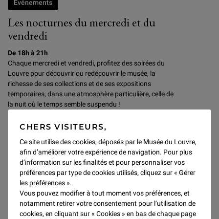
Événements
Les nocturnes du mercredi et du
vendredi
De 18h à 21h
Chaque mercredi et vendredi, profitez des soirées du
Louvre pour
découvrir ou redécouvrir le musée, la
richesse de ses collections et de ses expositions
temporaires, dans une atmosphère particulière, celle de
la nuit où le temps semble suspendu !
CHERS VISITEURS,
Découvrir
Ce site utilise des cookies, déposés par le Musée du Louvre,
afin d’améliorer votre expérience de navigation. Pour plus
d’information sur les finalités et pour personnaliser vos
SAMEDI ET DIMANCHE
préférences par type de cookies utilisés, cliquez sur « Gérer
les préférences ».
Vous pouvez modifier à tout moment vos préférences, et
notamment retirer votre consentement pour l’utilisation de
cookies, en cliquant sur « Cookies » en bas de chaque page