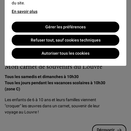
du site.
En savoir plus
Gérer les préférences
Refuser tout, sauf cookies techniques
Autoriser tous les cookies
Ateliers
Dès 6 ans
Familles
Mon carnet de souvenirs du Louvre
Tous les samedis et dimanches à 10h30
Tous les jours pendant les vacances scolaires à 10h30
(zone C)
Les enfants de 6 à 10 ans et leurs familles viennent
"croquer" les œuvres dans un carnet, souvenir de leur
voyage au Louvre !
Découvrir