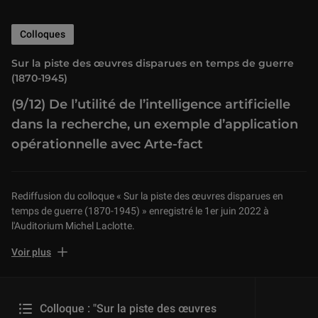
Colloques
Sur la piste des œuvres disparues en temps de guerre
(1870-1945)
(9/12) De l’utilité de l’intelligence artificielle
dans la recherche, un exemple d’application
opérationnelle avec Arte-fact
Rediffusion du colloque « Sur la piste des œuvres disparues en
temps de guerre (1870-1945) » enregistré le 1er juin 2022 à
l'Auditorium Michel Laclotte.
9ème partie :
Voir plus
« De l’utilité de l’intelligence artificielle dans la recherche, un exemple
d’application opérationnelle avec Arte-fact »
par Corinne Chartrelle, expert auprès du centre de recherche de
Colloque : "Sur la piste des œuvres
la Police Nationale, en charge des projets européens de lutte