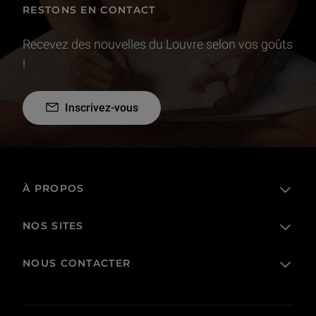
RESTONS EN CONTACT
Recevez des nouvelles du Louvre selon vos goûts
!
Inscrivez-vous
À PROPOS
NOS SITES
L'établissement public
Le Louvre en France et dans le monde
NOUS CONTACTER
Billetterie
Règlement de visite
Boutique en ligne
Prêts et dépôts
FAQ
Collections