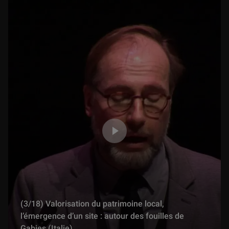
21 min
(6/12) Les archives de la Médiathèque de l’architecture et du patrimoine au service de la recherche des œuvres dites disparues
15 min
(7/12) Itinéraire d’une œuvre d’art à travers la Grande Guerre. Une étude de cas
19 min
(8/12) Rechercher des visuels d’œuvres disparues ou manquantes
22 min
(10/12) Enjeux juridiques autour des œuvres disparues en temps de guerre
36 min
(3/18) Valorisation du patrimoine local,
(11/12) La récupération de biens d’art et d’histoire enlevés au cours de la Première Guerre mondiale. Restitutions et alternatives
l’émergence d’un site : autour des fouilles de
25 min
Gabies (Italie)