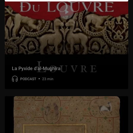
1 h 22 min
Dans le secret des grands décors de Delacroix
1 h 17 min
Girardon et Coysevox face à face
1 h 01 min
La Pyxide d’al-Mughīra
François Boucher, "L’Odalisque brune"
56 min
PODCAST
23 min
Ur-Ningirsu, un prince sumérien de retour à Paris
1 h 03 min
Le Gaulois mourant de la gypsothèque du Louvre
1 h 14 min