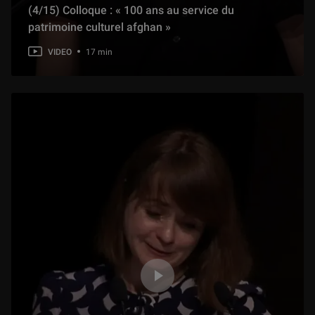
(4/15) Colloque : « 100 ans au service du
patrimoine culturel afghan »
L'Œuvre en scène : « Marine Terrace » de Victor Hugo
55 min
VIDEO
17 min
« La Vierge à l'Enfant » de Michel Colombe
1 h 07 min
« La maquette du complexe du Saint-Sépulcre de Jérusalem »
58 min
« Le reliquaire de la Sainte Couronne d’épines » de Viollet-le-Duc
57 min
« La Statue d'Ebih-Il »
54 min