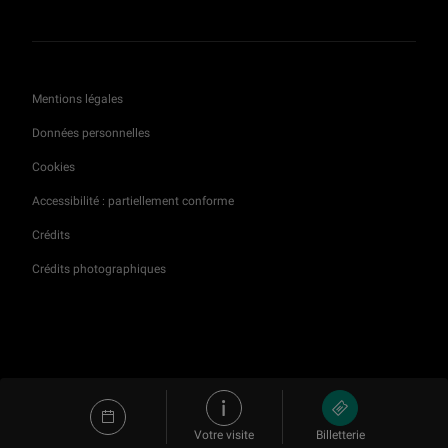
Fragments d'un cabinet-bibliothèque d'André-Charles Boulle
1 h 07 min
Mentions légales
Francisco de Goya ou l’invention de la Modernité
Données personnelles
55 min
Cookies
Accessibilité : partiellement conforme
Une tapisserie Renaissance de l’Adoration des mages
56 min
Crédits
Crédits photographiques
Les Franciscains chez les Aztèques : plumes, maïs et sculpture de dévotion
1 h 01 min
Le sceau-cylindre d’Ibni-Sharrum : l’original et ses images
1 h 03 min
Votre visite
Billetterie