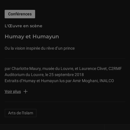
Conférences
L'Œuvre en scène
Humay et Humayun
Ou la vision inspirée du rêve d’un prince
par Charlotte Maury, musée du Louvre, et Laurence Clivet, C2RMF
Auditorium du Louvre, le 25 septembre 2018
Extraits d’Humay et Humayun lus par Amir Moghani, INALCO
Chef d’œuvre de la peinture livresque persane, cette illustre page n’a
Voir plus
cessé de fasciner les amateurs et spécialistes depuis sa
redécouverte au 19e siècle et son acquisition, en 1887, par l’Union
centrale des arts décoratifs. Emblématique de l’esthétique de la
Related Keywords
Arts de l'Islam
peinture persane dont elle serait la quintessence même, célébrée
pour son exceptionnelle finesse et la magie incomparable de ses
couleurs, elle demeure en partie une énigme.