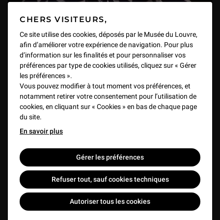
L'Œuvre en scène : « Taharqa et Hémen : les hiéroglyphes en question »
CHERS VISITEURS,
1 min
Ce site utilise des cookies, déposés par le Musée du Louvre,
afin d’améliorer votre expérience de navigation. Pour plus
L'Œuvre en scène : « A la redécouverte du retable brodé de l’ordre du Saint-Esprit »
(13/15) Colloque : « 100 ans au service du
d’information sur les finalités et pour personnaliser vos
1 h 17 min
préférences par type de cookies utilisés, cliquez sur « Gérer
patrimoine culturel afghan »
les préférences ».
VIDEO
18 min
Vous pouvez modifier à tout moment vos préférences, et
Étude d’un célèbre paon des collections du département des Arts de l’Islam
notamment retirer votre consentement pour l’utilisation de
1 min
cookies, en cliquant sur « Cookies » en bas de chaque page
du site.
En savoir plus
Avant Champollion : le cippe de Malte et l'alphabet phénicien
1 min
Gérer les préférences
Le Saint Sébastien de l’atelier des Della Robbia du Louvre
Refuser tout, sauf cookies techniques
1 h 01 min
Autoriser tous les cookies
Microsculptures de dévotion en buis : voyage au centre du microcosme