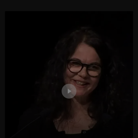
58 min
La Tête de hache ornée d’un démon à tête d’oiseau et le Taureau sauvage agenouillé
1 h 09 min
L'Œuvre en Scène : La sépulture de Thaïs d'Antinoé conservée au musée du Louvre
56 min
« La Stèle de Néfertiabet »
1 h 15 min
L'Œuvre en scène : « La Dérision du Christ » de Cimabue
1 h 00 min
La Tabatière Choiseul
1 h 01 min