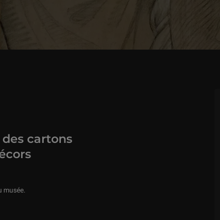
 des cartons
écors
u musée.
elier du premier peintre du roi