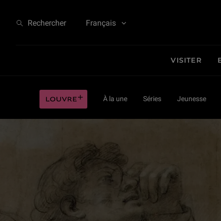
Le Brun façon puzzle. L’usage des cartons dans la fabrique des grands d
Rechercher
Français
VISITER
Le Brun façon puzzle. L’usage des cartons dans la fabrique des grands d
Louvre plus
À la une
Séries
Jeunesse