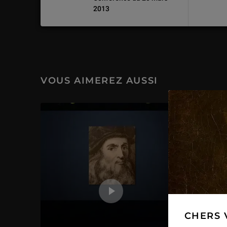
2013
VOUS AIMEREZ AUSSI
CHERS 
Les g