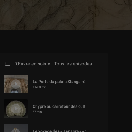
L'Œuvre en scène - Tous les épisodes
L'Œuvre en scène - Tous les épisodes
La Porte du palais Stanga révélée
1 h 00 min
Chypre au carrefour des cultures méditerranéennes. Les coupes d’Idalion
57 min
Le voyage des « Tanagras » : sur les pas des « Dames en bleu »