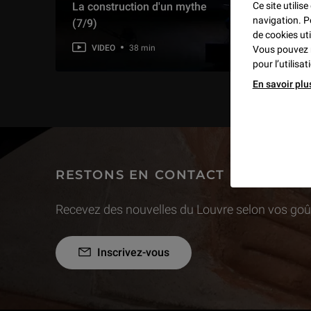
Ce site utilis
La construction d'un mythe
napol
navigation. P
(7/9)
peint
de cookies uti
VIDEO
38 min
VI
Vous pouvez 
pour l’utilisa
En savoir plu
RESTONS EN CONTACT
Recevez des nouvelles du Louvre selon vos goût
Inscrivez-vous