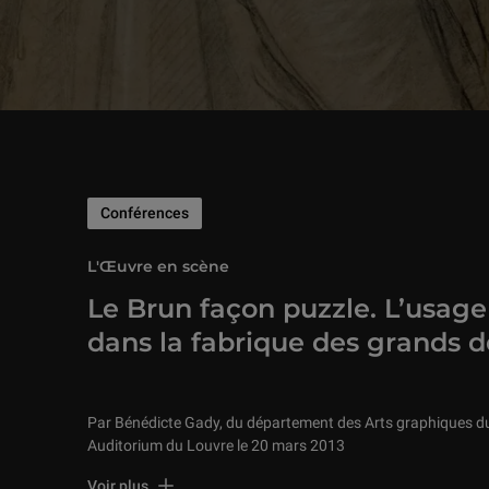
Conférences
L'Œuvre en scène
Le Brun façon puzzle. L’usage
dans la fabrique des grands d
Par Bénédicte Gady, du département des Arts graphiques d
Auditorium du Louvre le 20 mars 2013
En 1690 fut saisi, au profit de la Couronne, tout le fonds d’at
Voir plus