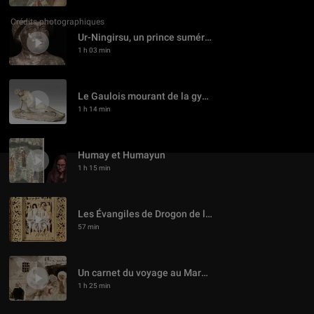
Crédits photographiques
Ur-Ningirsu, un prince sumérien de retour à Paris
1 h 03 min
Le Gaulois mourant de la gypsothèque du Louvre
1 h 14 min
Humay et Humayun
1 h 15 min
Les Évangiles de Drogon de la BnF
57 min
Un carnet du voyage au Maroc de Delacroix
1 h 25 min