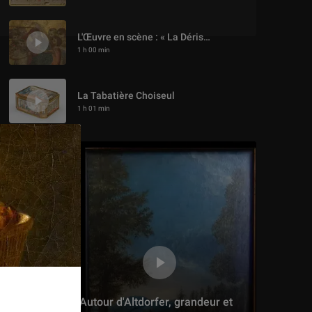
L'Œuvre en scène : « La Dérision du Christ » de Cimabue
1 h 00 min
La Tabatière Choiseul
1 h 01 min
L'Œuvre en scène : « Marine Terrace » de Victor Hugo
55 min
« La Vierge à l'Enfant » de Michel Colombe
1 h 07 min
« La maquette du complexe du Saint-Sépulcre de Jérusalem »
58 min
Autour d'Altdorfer, grandeur et