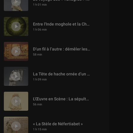
1 h 01 min
Entre l'Inde moghole et la Chine impériale : la coupe en jade de l’empereur Qianlong
1 h 06 min
D’un fil à l’autre : démêler les énigmes du Suaire de saint Josse
58 min
La Tête de hache ornée d’un démon à tête d’oiseau et le Taureau sauvage agenouillé
1 h 09 min
L'Œuvre en Scène : La sépulture de Thaïs d'Antinoé conservée au musée du Louvre
56 min
« La Stèle de Néfertiabet »
1 h 15 min