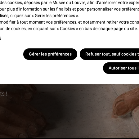
e des cookies, déposés par le Musée du Louvre, afin d’améliorer votre expé
éoniennes vues par les
Peut-on prouver l’existen
our plus d’information sur les finalités et pour personnaliser vos préféren
res (4/6)
Napoléon ? (2/6)
lisés, cliquez sur « Gérer les préférences ».
DEO
46 min
VIDEO
30 min
modifier à tout moment vos préférences, et notamment retirer votre co
tion de cookies, en cliquant sur « Cookies » en bas de chaque page du site.
s
Gérer les préférences
Refuser tout, sauf cookies
Autoriser tous 
s !