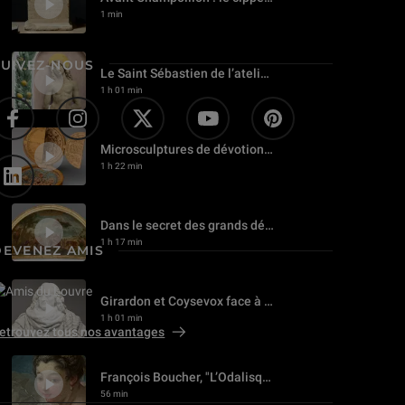
1 min
SUIVEZ-NOUS
Le Saint Sébastien de l’atelier des Della Robbia du Louvre
1 h 01 min
Microsculptures de dévotion en buis : voyage au centre du microcosme
1 h 22 min
Dans le secret des grands décors de Delacroix
1 h 17 min
DEVENEZ AMIS
Girardon et Coysevox face à face
1 h 01 min
etrouvez tous nos avantages
François Boucher, "L’Odalisque brune"
56 min