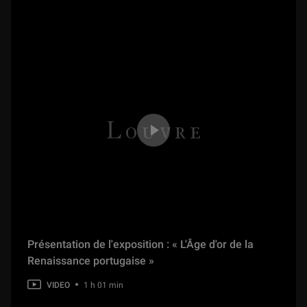
La lampe de saint Michel de Félicie de Fauveau
1 h 08 min
La coupe à l'Afrique du trésor de Boscoreale
40 min
Pierre Révoil (1779 - 1842)
48 min
La "Descente de croix" d’ivoire gothique
1 h 06 min
Le Brun façon puzzle. L’usage des cartons dans la fabrique des grands décors
Présentation de l'exposition : « L'Âge d'or de la
54 min
Renaissance portugaise »
VIDEO
1 h 01 min
Jupiter à Baalbek : les métamorphoses d'un dieu