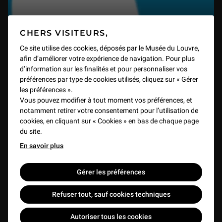
Microsculptures de dévotion en buis : voyage au centre du microcosme
1 h 22 min
CHERS VISITEURS,
Femmes au Louvre : Stéphanie Deschamps-Tan
Ce site utilise des cookies, déposés par le Musée du Louvre,
Dans le secret des grands décors de Delacroix
afin d’améliorer votre expérience de navigation. Pour plus
1 h 17 min
VIDEO
1 min
d’information sur les finalités et pour personnaliser vos
préférences par type de cookies utilisés, cliquez sur « Gérer
les préférences ».
Girardon et Coysevox face à face
Vous pouvez modifier à tout moment vos préférences, et
1 h 01 min
notamment retirer votre consentement pour l’utilisation de
cookies, en cliquant sur « Cookies » en bas de chaque page
du site.
François Boucher, "L’Odalisque brune"
56 min
En savoir plus
Gérer les préférences
Ur-Ningirsu, un prince sumérien de retour à Paris
1 h 03 min
Refuser tout, sauf cookies techniques
Autoriser tous les cookies
Le Gaulois mourant de la gypsothèque du Louvre