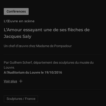
Conférences
L'Œuvre en scène
L’Amour essayant une de ses flèches de
Jacques Saly
Un chef-d’œuvre chez Madame de Pompadour
Par Guilhem Scherf, département des sculptures du musée du
Louvre.
A l'Auditorium du Louvre le 19/10/2016
L’Amour essayant une de ses flèches de Jacques Saly est un des
Voir plus
chefs-d’œuvre de la collection de la marquise de Pompadour. Daté
de 1753, il fut présenté au roi Louis XV et au Salon qui se trouvait
au XVIIIe siècle au palais du Louvre. Acquis grâce à la participation
Related Keywords
Sculptures / France
exceptionnelle de la Société des Amis du Louvre et de multiples
donateurs de la campagne « Tous mécènes ! », ce marbre délicieux