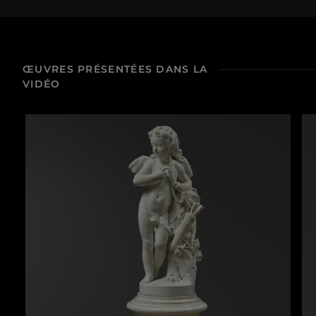
D’un fil à l’autre : démêler les énigmes du Suaire de saint Josse
58 min
ŒUVRES PRÉSENTÉES DANS LA
La Tête de hache ornée d’un démon à tête d’oiseau et le Taureau sauvage agenouillé
VIDÉO
1 h 09 min
L'Œuvre en Scène : La sépulture de Thaïs d'Antinoé conservée au musée du Louvre
56 min
« La Stèle de Néfertiabet »
1 h 15 min
L'Œuvre en scène : « La Dérision du Christ » de Cimabue
1 h 00 min
La Tabatière Choiseul