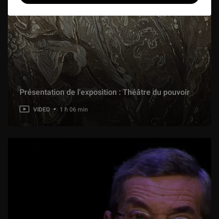
1 h 14 min
Humay et Humayun
1 h 15 min
Les Évangiles de Drogon de la BnF
57 min
Présentation de l'exposition : Théâtre du pouvoir
VIDEO
1 h 06 min
Un carnet du voyage au Maroc de Delacroix
1 h 25 min
Les retables de Léonard Limosin
58 min
Le Maure Borghèse, de l'art d'accommoder les antiques
53 min