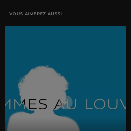
L'Œuvre en scène : « Taharqa et Hémen : les hiéroglyphes en question »
VOUS AIMEREZ AUSSI
1 min
L'Œuvre en scène : « A la redécouverte du retable brodé de l’ordre du Saint-Esprit »
1 h 17 min
Étude d’un célèbre paon des collections du département des Arts de l’Islam
1 min
Avant Champollion : le cippe de Malte et l'alphabet phénicien
1 min
Le Saint Sébastien de l’atelier des Della Robbia du Louvre
1 h 01 min