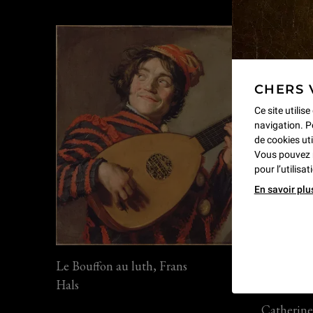
CHERS 
Ce site utilis
navigation. P
de cookies uti
Vous pouvez 
pour l’utilisa
En savoir plu
Le Bouffon au luth, Frans
Hals
Catherine