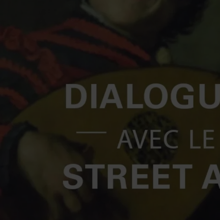
Jouer la vidéo Jef Aérosol et la peinture hollandaise au Louvre