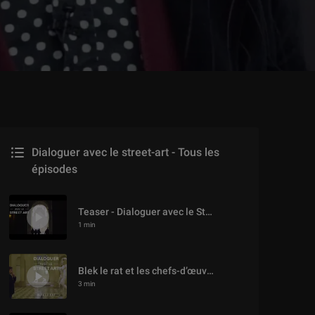
Dialoguer avec le street-art - Tous les
Dialoguer avec le street-art - Tous les
épisodes
épisodes
Teaser - Dialoguer avec le Street Art
1 min
Blek le rat et les chefs-d’œuvre du Louvre
3 min