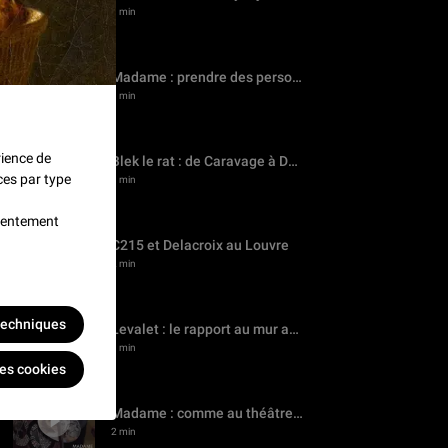
3 min
Madame : prendre des personnages sur le vif au Louvre
3 min
rience de
Blek le rat : de Caravage à David au Louvre
ces par type
3 min
nsentement
C215 et Delacroix au Louvre
2 min
 techniques
Levalet : le rapport au mur au Louvre
3 min
les cookies
Madame : comme au théâtre au Louvre
2 min