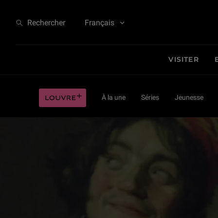
Jef Aérosol et la peinture hollandaise au Louvre
Rechercher
Français
VISITER
Jef Aérosol et la peinture hollandaise au Louvre
Louvre plus
À la une
Séries
Jeunesse