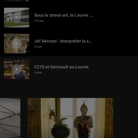
Sous le street-art, le Louvre : 1968-2018
15 min
Jef Aérosol : interpréter la sculpture au Louvre
3 min
C215 et Géricault au Louvre
3 min