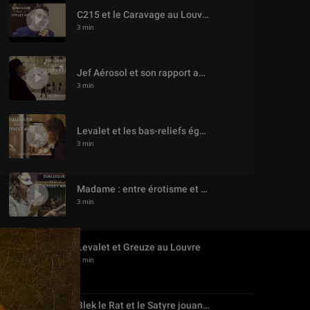
C215 et le Caravage au Louvre
3 min
Jef Aérosol et son rapport au Louvre
3 min
Levalet et les bas-reliefs égyptiens au Louvre
3 min
Madame : entre érotisme et poésie au Louvre
3 min
Levalet et Greuze au Louvre
3 min
Blek le Rat et le Satyre jouant de la flûte au Louvre