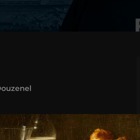
Douzenel
erre Schneider (coédition La Barque
ouvre de Hans-Ulrich Obrist
t du partenariat entre le Musée du