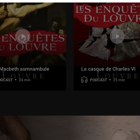
 Macbeth somnambule
Le casque de Charles VI
ODCAST
24 min
PODCAST
25 min