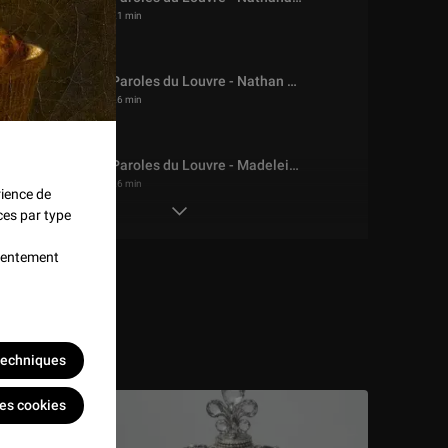
21 min
Paroles du Louvre - Nathan Bertet
26 min
Paroles du Louvre - Madeleine Roger-Lacan
26 min
rience de
ces par type
Paroles du Louvre - Enzo Meglio
nsentement
25 min
Paroles du Louve - Joséphine Ducat
25 min
 techniques
les cookies
Paroles du Louvre - Jean Claracq
25 min