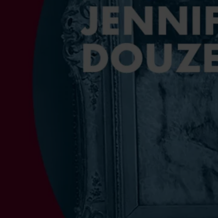
Jouer la vidéo Paroles du Louvre - Jennifer Douzenel