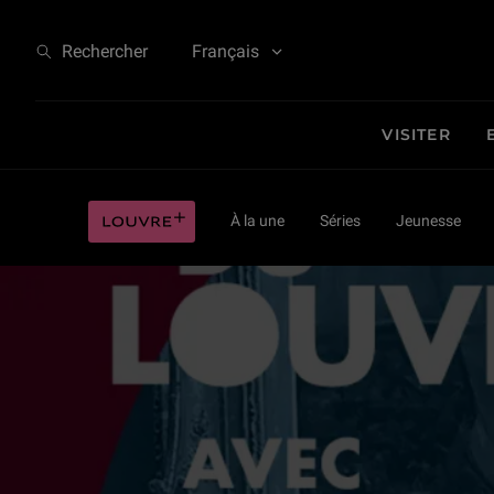
Paroles du Louvre - Jennifer Douzenel
Rechercher
Français
VISITER
Paroles du Louvre - Jennifer Douzenel
Louvre plus
À la une
Séries
Jeunesse