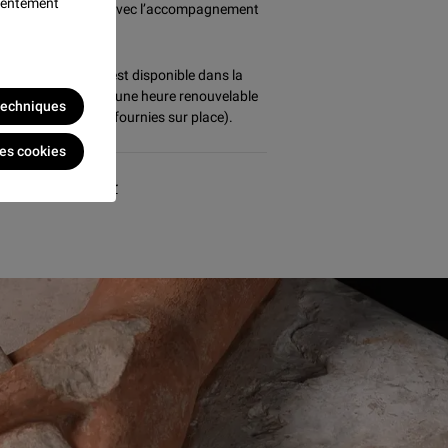
nsentement
rche personnalisée, avec l’accompagnement
stes.
re_WiFi_Gratuit » est disponible dans la
ation, par session d’une heure renouvelable
 techniques
conditions d’accès fournies sur place).
les cookies
 :
sledoc@louvre.fr