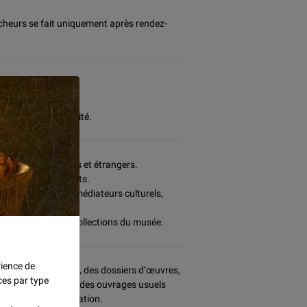
rcheurs se fait uniquement après rendez-
.
d'une pièce d'identité.
es musées français et étrangers.
ignants et étudiants.
urels des musées (médiateurs culturels,
ntéressée par les collections du musée.
rience de
r place uniquement, des dossiers d’œuvres,
ces par type
tion thématique et des ouvrages usuels
la salle de consultation.