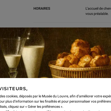
Informations pratiques
HORAIRES
L’accueil de che
vous préalable.
ACCÈS
101 rue de Rivoli
Sur présentation 
CONDITIONS D'ACCÈS
Professionnels d
Chercheurs, ense
Partenaires cult
experts...).
Toute personne i
VISITEURS,
e des cookies, déposés par le Musée du Louvre, afin d’améliorer votre expé
CONDITIONS DE
Consultation, su
our plus d’information sur les finalités et pour personnaliser vos préféren
CONSULTATION
de la documenta
lisés, cliquez sur « Gérer les préférences ».
accessibles dans 