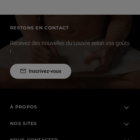
RESTONS EN CONTACT
Recevez des nouvelles du Louvre selon vos goûts
!
Inscrivez-vous
À PROPOS
NOS SITES
L'établissement public
Le Louvre en France et dans le monde
NOUS CONTACTER
Billetterie