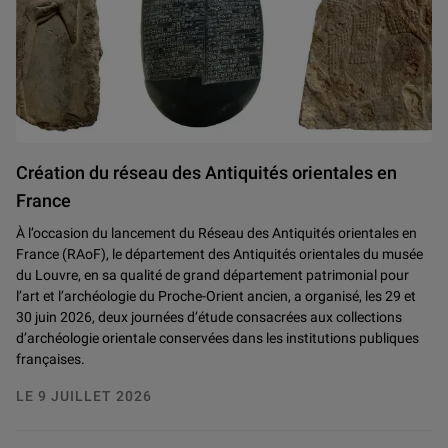
Relief représentant un porteur d’outre. Iran actuel, Persépolis, palais de
Création du réseau des Antiquités orientales en
Kudurru
dit le « caillou Micheaux ». Irak actuel, environs de Bagdad. 
France
Fragment de relief : le roi Assurbanipal. Irak actuel, Ninive, palais no
À l’occasion du lancement du Réseau des Antiquités orientales en
France (RAoF), le département des Antiquités orientales du musée
du Louvre, en sa qualité de grand département patrimonial pour
l’art et l’archéologie du Proche-Orient ancien, a organisé, les 29 et
30 juin 2026, deux journées d’étude consacrées aux collections
d’archéologie orientale conservées dans les institutions publiques
françaises.
LE 9 JUILLET 2026