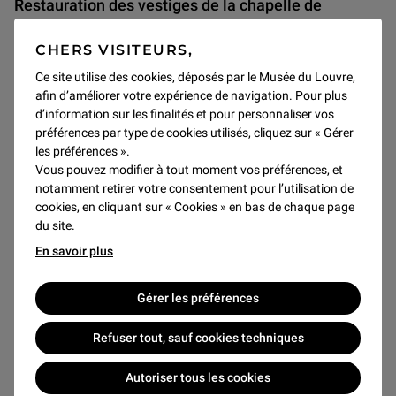
Restauration des vestiges de la chapelle de
Commynes
CHERS VISITEURS,
Les éléments provenant de la chapelle édifiée pour Philippe de
Commynes au couvent des Grands Augustins ont fait l'objet d'une
Ce site utilise des cookies, déposés par le Musée du Louvre,
étude et de d'une restauration. Ils sont présentés salle 211.
afin d’améliorer votre expérience de navigation. Pour plus
d’information sur les finalités et pour personnaliser vos
LE 5 AOÛT 2026
préférences par type de cookies utilisés, cliquez sur « Gérer
les préférences ».
Vous pouvez modifier à tout moment vos préférences, et
notamment retirer votre consentement pour l’utilisation de
Antiquités grecques étrusques et romaines
cookies, en cliquant sur « Cookies » en bas de chaque page
du site.
Acquisition
En savoir plus
Gérer les préférences
Refuser tout, sauf cookies techniques
Autoriser tous les cookies