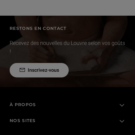
RESTONS EN CONTACT
Recevez des nouvelles du Louvre selon vos goûts
!
Inscrivez-vous
À PROPOS
NOS SITES
L'établissement public
Le Louvre en France et dans le monde