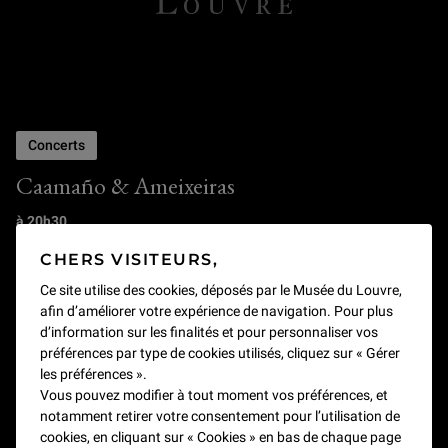
Concerts
Caamaño & Ameixeiras
à 20h30
Réunies autour de l'accordéon chromatique de
Sabela
CHERS VISITEURS,
Caamaño
et du violon et de la voix d'
Antía Ameixeiras
,
les deux musiciennes comptent parmi les figures les
Ce site utilise des cookies, déposés par le Musée du Louvre,
plus singulières du renouveau des musiques
afin d’améliorer votre expérience de navigation. Pour plus
traditionnelles espagnoles.
d’information sur les finalités et pour personnaliser vos
préférences par type de cookies utilisés, cliquez sur « Gérer
les préférences ».
Découvrir
Vous pouvez modifier à tout moment vos préférences, et
notamment retirer votre consentement pour l’utilisation de
cookies, en cliquant sur « Cookies » en bas de chaque page