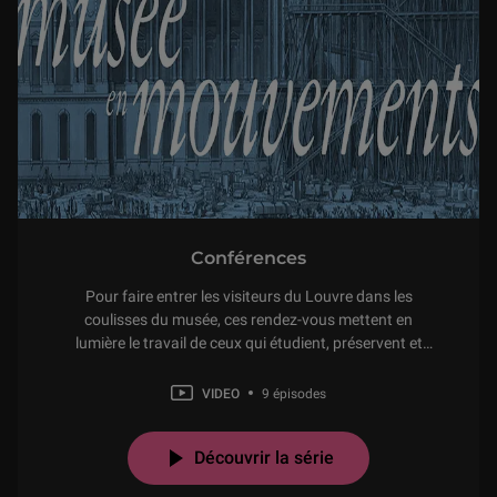
Conférences
Pour faire entrer les visiteurs du Louvre dans les
coulisses du musée, ces rendez-vous mettent en
lumière le travail de ceux qui étudient, préservent et
font vivre les collections : chaque rencontre est
l’occasion, pour un conservateur et ses invités, de
VIDEO
9 épisodes
présenter une restauration majeure, une acquisition
Découvrir la série