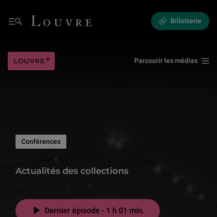
Actualités des collections
Louvre - Retour à l'accueil
Billetterie
Menu
Louvre plus
Parcourir les médias
Conférences
Actualités des collections
Dernier épisode - 1 h 01 min.