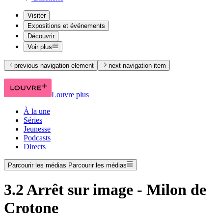
Visiter
Expositions et événements
Découvrir
Voir plus
previous navigation element
next navigation item
Louvre plus
À la une
Séries
Jeunesse
Podcasts
Directs
Parcourir les médias
Parcourir les médias
3.2 Arrêt sur image - Milon de
Crotone