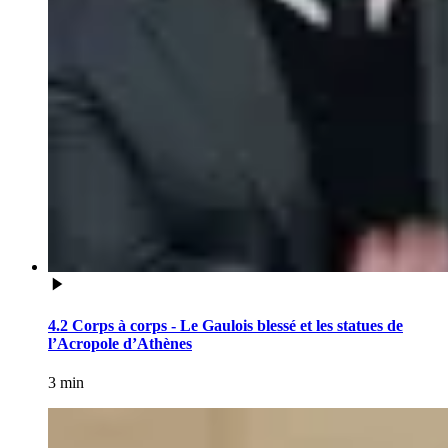
4.2 Corps à corps - Le Gaulois blessé et les statues de
l’Acropole d’Athènes
3 min