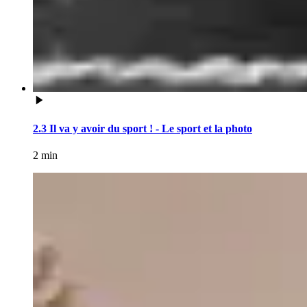
2.3 Il va y avoir du sport ! - Le sport et la photo
2 min