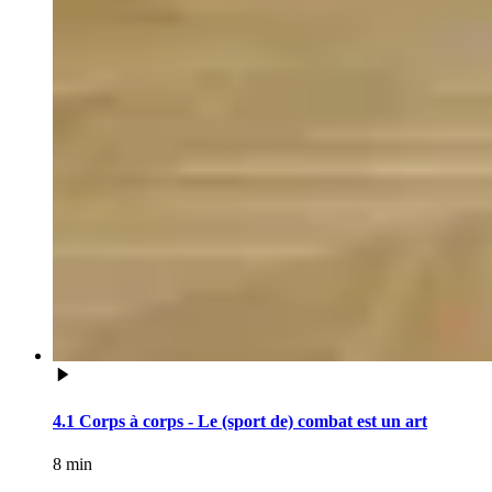
4.1 Corps à corps - Le (sport de) combat est un art
8 min