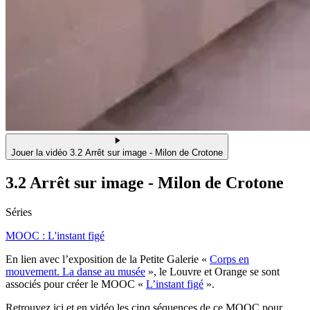
Jouer la vidéo 3.2 Arrêt sur image - Milon de Crotone
3.2 Arrêt sur image - Milon de Crotone
Séries
MOOC : L'instant figé
En lien avec l’exposition de la Petite Galerie «
Corps en
mouvement. La danse au musée
», le Louvre et Orange se sont
associés pour créer le MOOC «
L’instant figé
».
Retrouvez ici et en vidéo les cinq séquences de ce MOOC pour