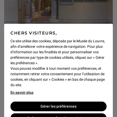
CHERS VISITEURS,
Restauration des vestiges de la chapelle de
Ce site utilise des cookies, déposés par le Musée du Louvre,
Commynes
afin d’améliorer votre expérience de navigation. Pour plus
d’information sur les finalités et pour personnaliser vos
Les éléments provenant de la chapelle édifiée pour Philippe de
préférences par type de cookies utilisés, cliquez sur « Gérer
Commynes au couvent des Grands Augustins ont fait l'objet d'une
les préférences ».
étude et de d'une restauration. Ils sont présentés salle 211.
Vous pouvez modifier à tout moment vos préférences, et
notamment retirer votre consentement pour l’utilisation de
LE 5 AOÛT 2026
cookies, en cliquant sur « Cookies » en bas de chaque page
du site.
En savoir plus
Antiquités grecques étrusques et romaines
Gérer les préférences
Acquisition