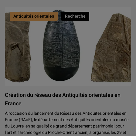
Antiquités orientales
Recherche
Relief représentant un porteur d’outre. Iran actuel, Persépolis, palais de
Création du réseau des Antiquités orientales en
Kudurru
dit le « caillou Micheaux ». Irak actuel, environs de Bagdad. 
France
Fragment de relief : le roi Assurbanipal. Irak actuel, Ninive, palais no
À l’occasion du lancement du Réseau des Antiquités orientales en
France (RAoF), le département des Antiquités orientales du musée
du Louvre, en sa qualité de grand département patrimonial pour
l’art et l’archéologie du Proche-Orient ancien, a organisé, les 29 et