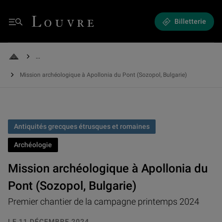
Mission archéologique à Apollonia du Pont (Sozopol, Bulgarie)
Louvre - Retour à l'accueil
Billetterie
Menu
See all breadcrumbs
Retour à l'accueil
Mission archéologique à Apollonia du Pont (Sozopol, Bulgarie)
Antiquités grecques étrusques et romaines
Archéologie
Mission archéologique à Apollonia du
Pont (Sozopol, Bulgarie)
Premier chantier de la campagne printemps 2024
LE 11 DÉCEMBRE 2024